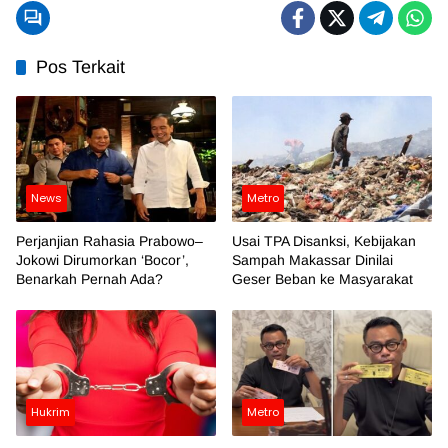
Pos Terkait
News
Metro
Perjanjian Rahasia Prabowo–
Usai TPA Disanksi, Kebijakan
Jokowi Dirumorkan ‘Bocor’,
Sampah Makassar Dinilai
Benarkah Pernah Ada?
Geser Beban ke Masyarakat
Hukrim
Metro