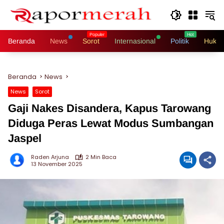
Langsung
ke
konten
Beranda
News
Sorot
Internasional
Politik
Hukri
Beranda
News
News
Sorot
Gaji Nakes Disandera, Kapus Tarowang
Diduga Peras Lewat Modus Sumbangan
Jaspel
Raden Arjuna
2 Min Baca
13 November 2025