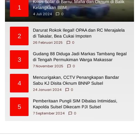
Krisis Solar di Barru: Mafia dan Oknum di Balik
1
Kelangkaan BBM
4 Juli 2024
0
Darurat Rokok Ilegal! OPAA dan RC Merajalela
2
di Takalar, Bea Cukai Impoten
26 Februari 2025
0
Gudang 88 Diduga Jadi Markas Tambang Ilegal
3
di Tengah Permukiman Warga Makassar
7 November 2025
0
Mencurigakan, CCTV Penangkapan Bandar
4
Sabu KJ Disita Oknum BNNP Sulsel
24 Januari 2024
0
Pemberitaan Pungli SIM Dibalas Intimidasi,
5
Kapolda Sulsel Dikecam PJI Sulsel
7 September 2024
0