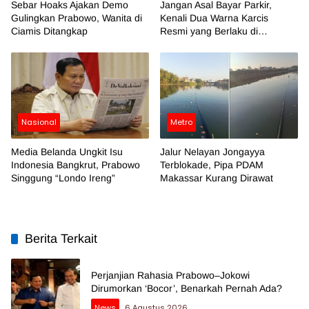
Sebar Hoaks Ajakan Demo
Jangan Asal Bayar Parkir,
Gulingkan Prabowo, Wanita di
Kenali Dua Warna Karcis
Ciamis Ditangkap
Resmi yang Berlaku di
Makassar
Nasional
Metro
Media Belanda Ungkit Isu
Jalur Nelayan Jongayya
Indonesia Bangkrut, Prabowo
Terblokade, Pipa PDAM
Singgung “Londo Ireng”
Makassar Kurang Dirawat
Berita Terkait
Perjanjian Rahasia Prabowo–Jokowi
Dirumorkan ‘Bocor’, Benarkah Pernah Ada?
News
6 Agustus 2026