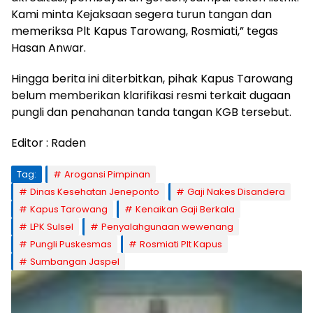
Kami minta Kejaksaan segera turun tangan dan
memeriksa Plt Kapus Tarowang, Rosmiati,” tegas
Hasan Anwar.
Hingga berita ini diterbitkan, pihak Kapus Tarowang
belum memberikan klarifikasi resmi terkait dugaan
pungli dan penahanan tanda tangan KGB tersebut.
Editor : Raden
Tag:
Arogansi Pimpinan
Dinas Kesehatan Jeneponto
Gaji Nakes Disandera
Kapus Tarowang
Kenaikan Gaji Berkala
LPK Sulsel
Penyalahgunaan wewenang
Pungli Puskesmas
Rosmiati Plt Kapus
Sumbangan Jaspel