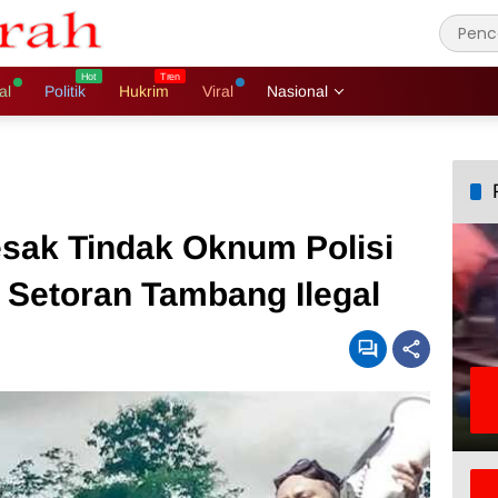
al
Politik
Hukrim
Viral
Nasional
esak Tindak Oknum Polisi
 Setoran Tambang Ilegal