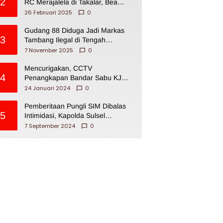
2
RC Merajalela di Takalar, Bea
Cukai Impoten
26 Februari 2025
0
Gudang 88 Diduga Jadi Markas
3
Tambang Ilegal di Tengah
Permukiman Warga Makassar
7 November 2025
0
Mencurigakan, CCTV
4
Penangkapan Bandar Sabu KJ
Disita Oknum BNNP Sulsel
24 Januari 2024
0
Pemberitaan Pungli SIM Dibalas
5
Intimidasi, Kapolda Sulsel
Dikecam PJI Sulsel
7 September 2024
0