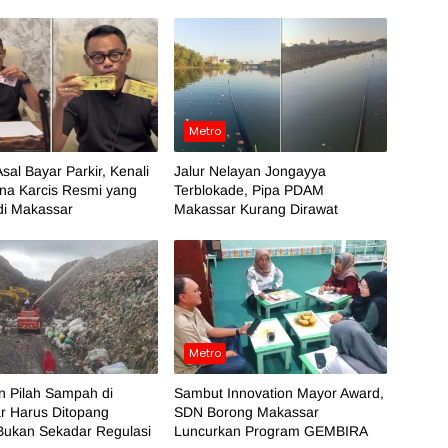
Metro
sal Bayar Parkir, Kenali
Jalur Nelayan Jongayya
na Karcis Resmi yang
Terblokade, Pipa PDAM
di Makassar
Makassar Kurang Dirawat
Metro
n Pilah Sampah di
Sambut Innovation Mayor Award,
r Harus Ditopang
SDN Borong Makassar
Bukan Sekadar Regulasi
Luncurkan Program GEMBIRA