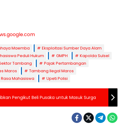
ws.google.com
ahaya Maemba
Eksploitasi Sumber Daya Alam
hasiswa Peduli Hukum
GMPH
Kapolda Sulsel
 Sektor Tambang
Pajak Pertambangan
es Maros
Tambang Ilegal Maros
k Rasa Mahasiswa
Upeti Polisi
ajibkan Pengikut Beli Pusaka untuk Masuk Surga