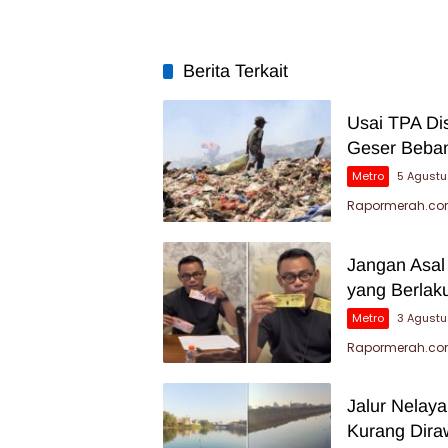
Temuan BPK
Berita Terkait
Usai TPA Di
Geser Beban
Metro
5 Agust
Rapormerah.com
Jangan Asal
yang Berlak
Metro
3 Agust
Rapormerah.com
Jalur Nelay
Kurang Dira