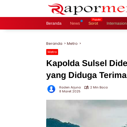
Langsung
ke
konten
Beranda
News
Sorot
Internasion
Beranda
Metro
Metro
Kapolda Sulsel Did
yang Diduga Terima
Raden Arjuna
2 Min Baca
8 Maret 2025