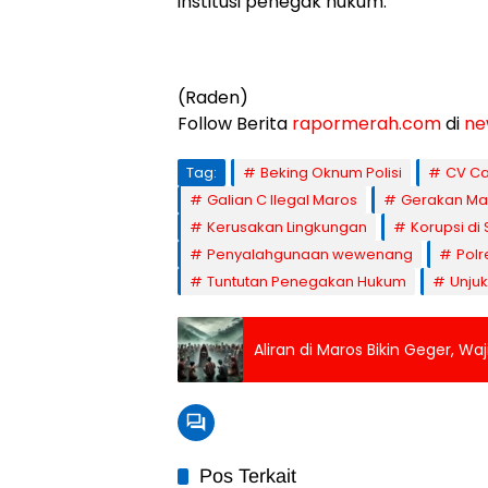
institusi penegak hukum.
(Raden)
Follow Berita
rapormerah.com
di
ne
Tag:
Beking Oknum Polisi
CV C
Galian C Ilegal Maros
Gerakan Ma
Kerusakan Lingkungan
Korupsi di
Penyalahgunaan wewenang
Polr
Tuntutan Penegakan Hukum
Unju
Aliran di Maros Bikin Geger, W
Pos Terkait