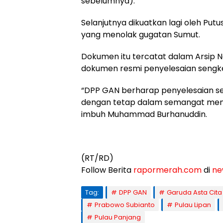
sebelumnya).
Selanjutnya dikuatkan lagi oleh Pu
yang menolak gugatan Sumut.
Dokumen itu tercatat dalam Arsip N
dokumen resmi penyelesaian sengk
“DPP GAN berharap penyelesaian se
dengan tetap dalam semangat menjag
imbuh Muhammad Burhanuddin.
(RT/RD)
Follow Berita
rapormerah.com
di
ne
Tag:
DPP GAN
Garuda Asta Cita
Prabowo Subianto
Pulau Lipan
Pulau Panjang