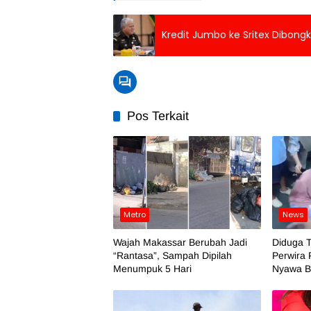
Kredit Jumbo ke Sritex Dibongk
Pos Terkait
Metro
News
Wajah Makassar Berubah Jadi
Diduga 
“Rantasa”, Sampah Dipilah
Perwira 
Menumpuk 5 Hari
Nyawa Ba