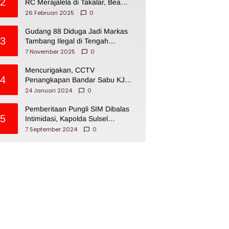
2
RC Merajalela di Takalar, Bea
Cukai Impoten
26 Februari 2025
0
Gudang 88 Diduga Jadi Markas
3
Tambang Ilegal di Tengah
Permukiman Warga Makassar
7 November 2025
0
Mencurigakan, CCTV
4
Penangkapan Bandar Sabu KJ
Disita Oknum BNNP Sulsel
24 Januari 2024
0
Pemberitaan Pungli SIM Dibalas
5
Intimidasi, Kapolda Sulsel
Dikecam PJI Sulsel
7 September 2024
0