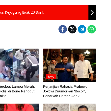
ar, Kejagung Bidik 20 Bank
News
Terobos Lampu Merah,
Perjanjian Rahasia Prabowo–
Polisi di Bone Renggut
Jokowi Dirumorkan ‘Bocor’,
lita
Benarkah Pernah Ada?