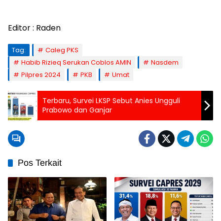
Editor : Raden
Tag:
Caleg PKS
Habib Rizieq Serukan Coblos AMIN
Nasdem
Pilpres 2024
PKB
Umat
Terbaru, Survei LKSP Sebut Anies Ungguli
Prabowo dan Ganjar
Pos Terkait