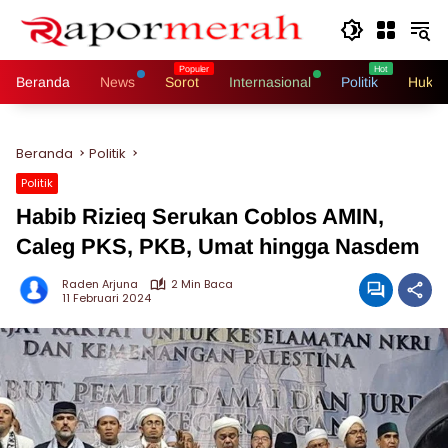
Langsung
ke
konten
Beranda
News
Sorot
Internasional
Politik
Hukri
Beranda
Politik
Politik
Habib Rizieq Serukan Coblos AMIN,
Caleg PKS, PKB, Umat hingga Nasdem
Raden Arjuna
2 Min Baca
11 Februari 2024