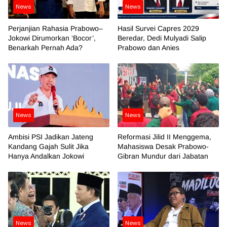
News
News
Perjanjian Rahasia Prabowo–
Hasil Survei Capres 2029
Jokowi Dirumorkan ‘Bocor’,
Beredar, Dedi Mulyadi Salip
Benarkah Pernah Ada?
Prabowo dan Anies
News
News
Ambisi PSI Jadikan Jateng
Reformasi Jilid II Menggema,
Kandang Gajah Sulit Jika
Mahasiswa Desak Prabowo-
Hanya Andalkan Jokowi
Gibran Mundur dari Jabatan
News
News