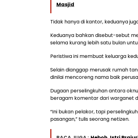
Masjid
Tidak hanya di kantor, keduanya juga
Keduanya bahkan disebut-sebut me
selama kurang lebih satu bulan untu
Peristiwa ini membuat keluarga ked
Selain dianggap merusak rumah tan
dinilai mencoreng nama baik perus
Dugaan perselingkuhan antara oknu
beragam komentar dari warganet di 
“Ini bukan pelakor, tapi perselin
pasangan,” tulis seorang netizen.
BACA JUGA :
Heboh, Istri Praj