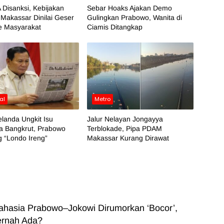
 Disanksi, Kebijakan
Sebar Hoaks Ajakan Demo
Makassar Dinilai Geser
Gulingkan Prabowo, Wanita di
e Masyarakat
Ciamis Ditangkap
al
Metro
landa Ungkit Isu
Jalur Nelayan Jongayya
a Bangkrut, Prabowo
Terblokade, Pipa PDAM
 “Londo Ireng”
Makassar Kurang Dirawat
Rahasia Prabowo–Jokowi Dirumorkan ‘Bocor’,
ernah Ada?