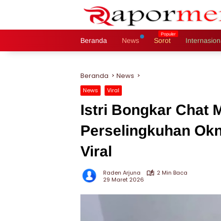
Langsung
ke
konten
Beranda
News
Sorot
Internasion
Beranda
News
News
Viral
Istri Bongkar Chat 
Perselingkuhan Ok
Viral
Raden Arjuna
2 Min Baca
29 Maret 2026