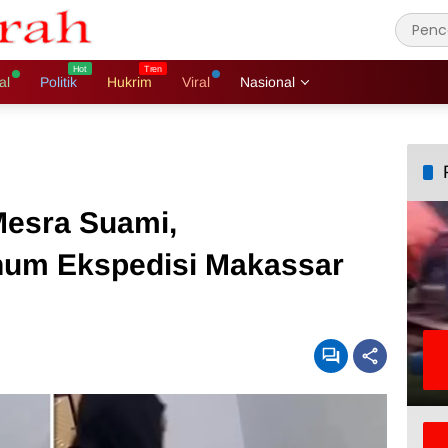
al
Politik
Hukrim
Viral
Nasional
Mesra Suami,
num Ekspedisi Makassar