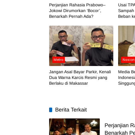
Perjanjian Rahasia Prabowo–
Usai TPA
Jokowi Dirumorkan ‘Bocor’,
Sampah 
Benarkah Pernah Ada?
Beban k
Metro
Nasion
Jangan Asal Bayar Parkir, Kenali
Media Be
Dua Warna Karcis Resmi yang
Indonesi
Berlaku di Makassar
Singgung
Berita Terkait
Perjanjian 
Benarkah P