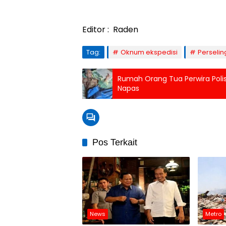
Editor : Raden
Tag:
Oknum ekspedisi
Perseli
Rumah Orang Tua Perwira Polisi
Napas
Pos Terkait
News
Metro