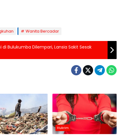
ngkuhan
Wanita Bercadar
 di Bulukumba Dilempari, Lansia Sakit Sesak
Hukrim