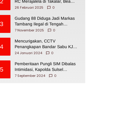
2
RC Merajalela di Takalar, Bea
Cukai Impoten
26 Februari 2025
0
Gudang 88 Diduga Jadi Markas
3
Tambang Ilegal di Tengah
Permukiman Warga Makassar
7 November 2025
0
Mencurigakan, CCTV
4
Penangkapan Bandar Sabu KJ
Disita Oknum BNNP Sulsel
24 Januari 2024
0
Pemberitaan Pungli SIM Dibalas
5
Intimidasi, Kapolda Sulsel
Dikecam PJI Sulsel
7 September 2024
0