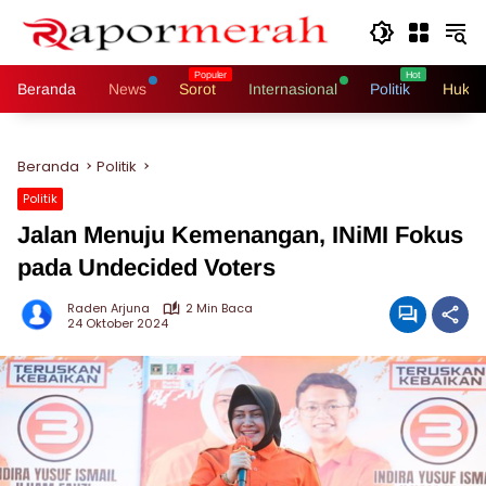
Langsung
ke
konten
Beranda
News
Sorot
Internasional
Politik
Hukri
Beranda
Politik
Politik
Jalan Menuju Kemenangan, INiMI Fokus
pada Undecided Voters
Raden Arjuna
2 Min Baca
24 Oktober 2024