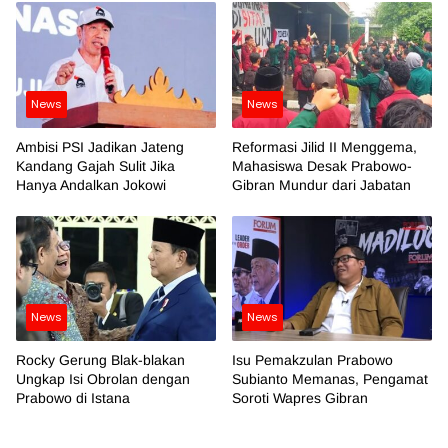
News
News
Ambisi PSI Jadikan Jateng
Reformasi Jilid II Menggema,
Kandang Gajah Sulit Jika
Mahasiswa Desak Prabowo-
Hanya Andalkan Jokowi
Gibran Mundur dari Jabatan
News
News
Rocky Gerung Blak-blakan
Isu Pemakzulan Prabowo
Ungkap Isi Obrolan dengan
Subianto Memanas, Pengamat
Prabowo di Istana
Soroti Wapres Gibran