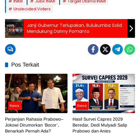
INIMI
Jubir INiMI
Target Utama INiMI
Undecided Voters
Janji Gubernur Terlupakan, Bulukumba Solid
Mendukung Danny Pomanto
Pos Terkait
News
News
Perjanjian Rahasia Prabowo–
Hasil Survei Capres 2029
Jokowi Dirumorkan ‘Bocor’,
Beredar, Dedi Mulyadi Salip
Benarkah Pernah Ada?
Prabowo dan Anies