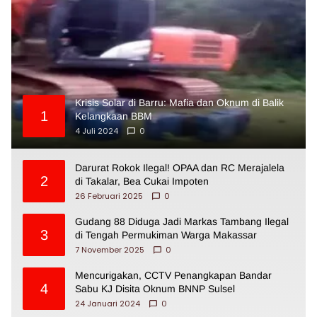
Krisis Solar di Barru: Mafia dan Oknum di Balik
1
Kelangkaan BBM
4 Juli 2024
0
Darurat Rokok Ilegal! OPAA dan RC Merajalela
2
di Takalar, Bea Cukai Impoten
26 Februari 2025
0
Gudang 88 Diduga Jadi Markas Tambang Ilegal
3
di Tengah Permukiman Warga Makassar
7 November 2025
0
Mencurigakan, CCTV Penangkapan Bandar
4
Sabu KJ Disita Oknum BNNP Sulsel
24 Januari 2024
0