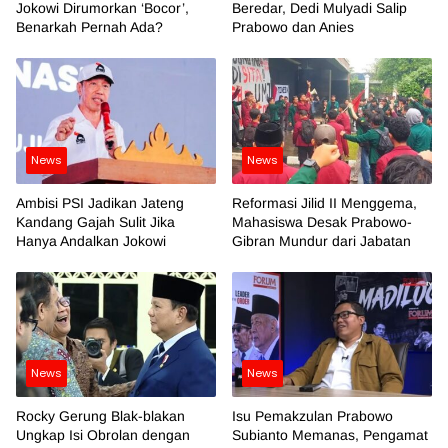
Jokowi Dirumorkan ‘Bocor’,
Beredar, Dedi Mulyadi Salip
Benarkah Pernah Ada?
Prabowo dan Anies
News
News
Ambisi PSI Jadikan Jateng
Reformasi Jilid II Menggema,
Kandang Gajah Sulit Jika
Mahasiswa Desak Prabowo-
Hanya Andalkan Jokowi
Gibran Mundur dari Jabatan
News
News
Rocky Gerung Blak-blakan
Isu Pemakzulan Prabowo
Ungkap Isi Obrolan dengan
Subianto Memanas, Pengamat