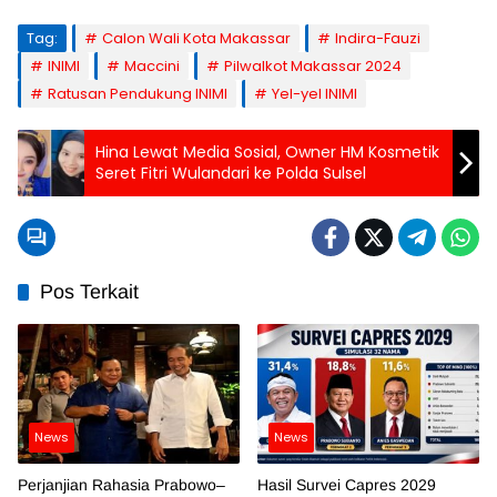
Tag:
Calon Wali Kota Makassar
Indira-Fauzi
INIMI
Maccini
Pilwalkot Makassar 2024
Ratusan Pendukung INIMI
Yel-yel INIMI
Hina Lewat Media Sosial, Owner HM Kosmetik
Seret Fitri Wulandari ke Polda Sulsel
Pos Terkait
News
News
Perjanjian Rahasia Prabowo–
Hasil Survei Capres 2029