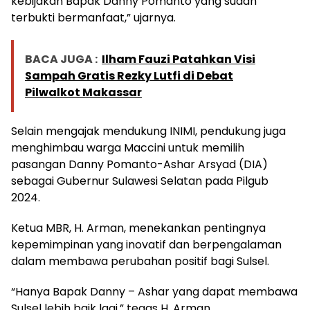
kebijakan Bapak Danny Pomanto yang sudah
terbukti bermanfaat,” ujarnya.
BACA JUGA :
Ilham Fauzi Patahkan Visi
Sampah Gratis Rezky Lutfi di Debat
Pilwalkot Makassar
Selain mengajak mendukung INIMI, pendukung juga
menghimbau warga Maccini untuk memilih
pasangan Danny Pomanto-Ashar Arsyad (DIA)
sebagai Gubernur Sulawesi Selatan pada Pilgub
2024.
Ketua MBR, H. Arman, menekankan pentingnya
kepemimpinan yang inovatif dan berpengalaman
dalam membawa perubahan positif bagi Sulsel.
“Hanya Bapak Danny – Ashar yang dapat membawa
Sulsel lebih baik lagi,” tegas H. Arman.