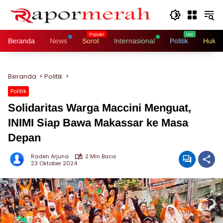
Langsung
ke
konten
Beranda
News
Sorot
Internasional
Politik
Hukri
Beranda
Politik
Politik
Solidaritas Warga Maccini Menguat,
INIMI Siap Bawa Makassar ke Masa
Depan
Raden Arjuna
2 Min Baca
23 Oktober 2024