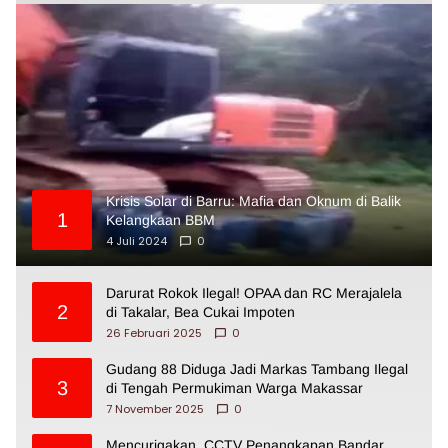
Krisis Solar di Barru: Mafia dan Oknum di Balik
1
Kelangkaan BBM
4 Juli 2024
0
Darurat Rokok Ilegal! OPAA dan RC Merajalela
2
di Takalar, Bea Cukai Impoten
26 Februari 2025
0
Gudang 88 Diduga Jadi Markas Tambang Ilegal
3
di Tengah Permukiman Warga Makassar
7 November 2025
0
Mencurigakan, CCTV Penangkapan Bandar