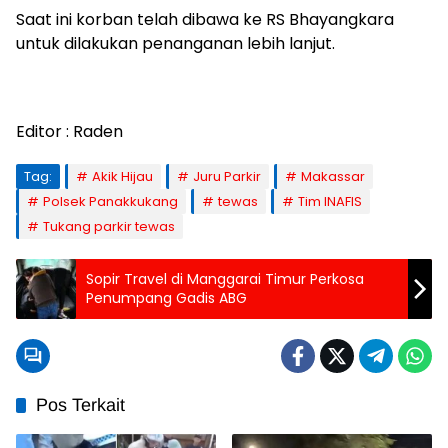
Saat ini korban telah dibawa ke RS Bhayangkara
untuk dilakukan penanganan lebih lanjut.
Editor : Raden
Tag:
Akik Hijau
Juru Parkir
Makassar
Polsek Panakkukang
tewas
Tim INAFIS
Tukang parkir tewas
Sopir Travel di Manggarai Timur Perkosa
Penumpang Gadis ABG
Pos Terkait