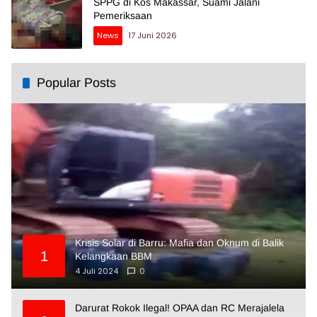
SPPG di Kos Makassar, Suami Jalani
Pemeriksaan
News
17 Juni 2026
Popular Posts
Krisis Solar di Barru: Mafia dan Oknum di Balik
1
Kelangkaan BBM
4 Juli 2024
0
Darurat Rokok Ilegal! OPAA dan RC Merajalela