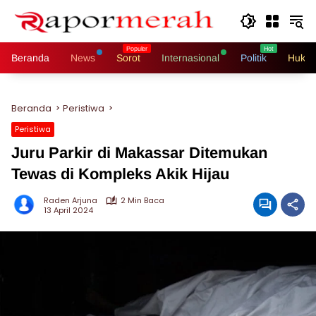
Langsung
ke
konten
Beranda
News
Sorot
Internasional
Politik
Hukri
Beranda
Peristiwa
Peristiwa
Juru Parkir di Makassar Ditemukan
Tewas di Kompleks Akik Hijau
Raden Arjuna
2 Min Baca
13 April 2024