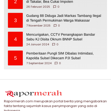
2
di Takalar, Bea Cukai Impoten
26 Februari 2025
0
Gudang 88 Diduga Jadi Markas Tambang Ilegal
3
di Tengah Permukiman Warga Makassar
7 November 2025
0
Mencurigakan, CCTV Penangkapan Bandar
4
Sabu KJ Disita Oknum BNNP Sulsel
24 Januari 2024
0
Pemberitaan Pungli SIM Dibalas Intimidasi,
5
Kapolda Sulsel Dikecam PJI Sulsel
7 September 2024
0
Rapormerah.com merupakan portal berita yang mengabarkan
fakta tentang sejumlah kasus penyimpangan yang ada di
Indonesia