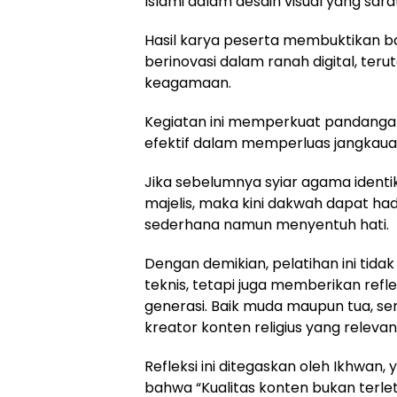
Islami dalam desain visual yang sar
Hasil karya peserta membuktikan b
berinovasi dalam ranah digital, teru
keagamaan.
Kegiatan ini memperkuat pandangan
efektif dalam memperluas jangkau
Jika sebelumnya syiar agama ident
majelis, maka kini dakwah dapat had
sederhana namun menyentuh hati.
Dengan demikian, pelatihan ini tid
teknis, tetapi juga memberikan refle
generasi. Baik muda maupun tua, s
kreator konten religius yang relevan 
Refleksi ini ditegaskan oleh Ikhwan, y
bahwa “Kualitas konten bukan terle