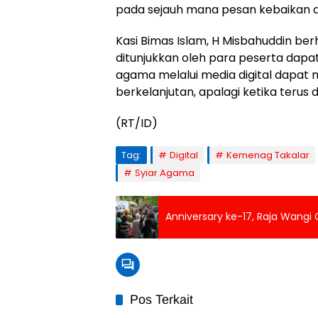
pada sejauh mana pesan kebaikan 
Kasi Bimas Islam, H Misbahuddin ber
ditunjukkan oleh para peserta dap
agama melalui media digital dapat men
berkelanjutan, apalagi ketika terus 
(RT/ID)
Tag:
Digital
Kemenag Takalar
Syiar Agama
Anniversary ke-17, Raja Wangi
Pos Terkait