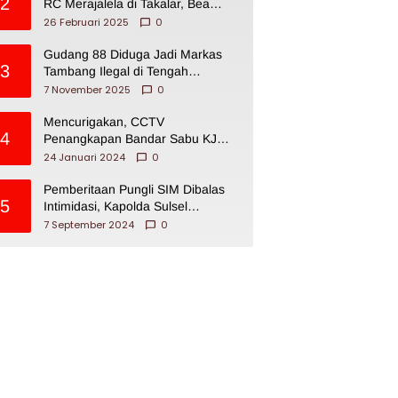
2
RC Merajalela di Takalar, Bea
Cukai Impoten
26 Februari 2025
0
Gudang 88 Diduga Jadi Markas
3
Tambang Ilegal di Tengah
Permukiman Warga Makassar
7 November 2025
0
Mencurigakan, CCTV
4
Penangkapan Bandar Sabu KJ
Disita Oknum BNNP Sulsel
24 Januari 2024
0
Pemberitaan Pungli SIM Dibalas
5
Intimidasi, Kapolda Sulsel
Dikecam PJI Sulsel
7 September 2024
0