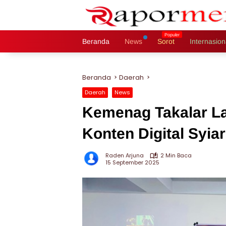
Langsung
ke
konten
Beranda
News
Sorot
Internasion
Beranda
Daerah
Daerah
News
Kemenag Takalar La
Konten Digital Syi
Raden Arjuna
2 Min Baca
15 September 2025