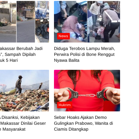
News
akassar Berubah Jadi
Diduga Terobos Lampu Merah,
”, Sampah Dipilah
Perwira Polisi di Bone Renggut
k 5 Hari
Nyawa Balita
Hukrim
 Disanksi, Kebijakan
Sebar Hoaks Ajakan Demo
Makassar Dinilai Geser
Gulingkan Prabowo, Wanita di
e Masyarakat
Ciamis Ditangkap