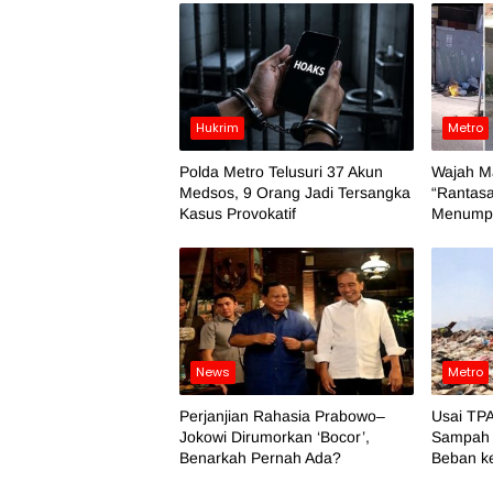
Hukrim
Metro
Polda Metro Telusuri 37 Akun
Wajah M
Medsos, 9 Orang Jadi Tersangka
“Rantasa
Kasus Provokatif
Menumpu
News
Metro
Perjanjian Rahasia Prabowo–
Usai TPA
Jokowi Dirumorkan ‘Bocor’,
Sampah 
Benarkah Pernah Ada?
Beban k