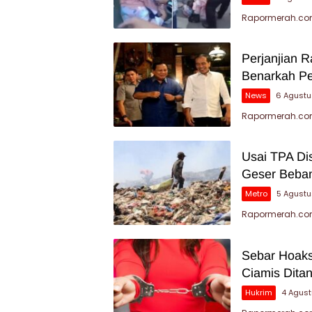
Rapormerah.com
Perjanjian 
Benarkah P
News
6 Agustu
Rapormerah.com
Usai TPA Di
Geser Beban
Metro
5 Agust
Rapormerah.com
Sebar Hoaks
Ciamis Dita
Hukrim
4 Agus