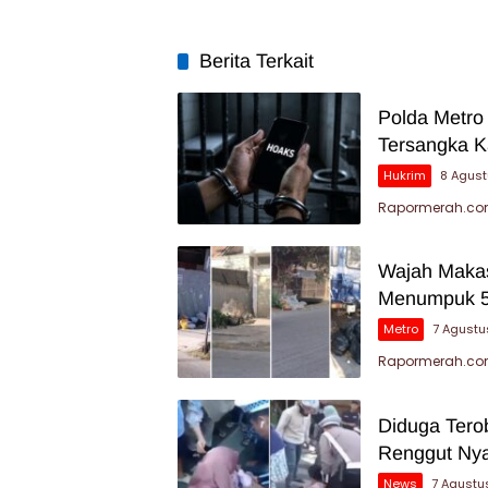
Berita Terkait
Polda Metro
Tersangka K
Hukrim
8 Agus
Rapormerah.com
Wajah Makas
Menumpuk 5
Metro
7 Agustu
Rapormerah.com
Diduga Tero
Renggut Nya
News
7 Agustu