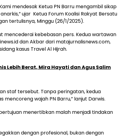
. Kami mendesak Ketua PN Barru mengambil sikap
anarkis,” ujar Ketua Forum Koalisi Rakyat Bersatu
an tertulisnya, Minggu (26/1/2025).
ut mencederai kebebasan pers. Kedua wartawan
 inews.id dan Akbar dari matajurnalisnews.com,
dang kasus Travel Al Hijrah.
onis Lebih Berat, Mira Hayati dan Agus Salim
n staf tersebut. Tanpa peringatan, kedua
as mencoreng wajah PN Barru,” lanjut Darwis.
 bertujuan menertibkan malah menjadi tindakan
tegakkan dengan profesional, bukan dengan