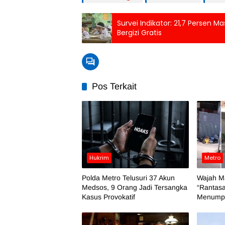
Survei Indikator: 21,7 Persen
Bergizi Gratis
Pos Terkait
Hukrim
Metro
Polda Metro Telusuri 37 Akun
Wajah M
Medsos, 9 Orang Jadi Tersangka
“Rantasa
Kasus Provokatif
Menumpu