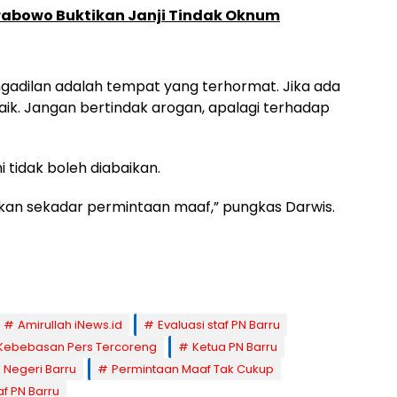
rabowo Buktikan Janji Tindak Oknum
gadilan adalah tempat yang terhormat. Jika ada
ik. Jangan bertindak arogan, apalagi terhadap
 tidak boleh diabaikan.
kan sekadar permintaan maaf,” pungkas Darwis.
Amirullah iNews.id
Evaluasi staf PN Barru
Kebebasan Pers Tercoreng
Ketua PN Barru
 Negeri Barru
Permintaan Maaf Tak Cukup
af PN Barru