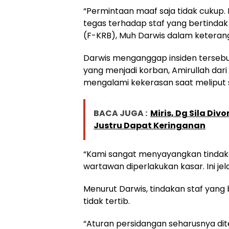
“Permintaan maaf saja tidak cukup
tegas terhadap staf yang bertindak 
(F-KRB), Muh Darwis dalam keterang
Darwis menganggap insiden terseb
yang menjadi korban, Amirullah dari
mengalami kekerasan saat meliput si
BACA JUGA :
Miris, Dg Sila Div
Justru Dapat Keringanan
“Kami sangat menyayangkan tindaka
wartawan diperlakukan kasar. Ini jel
Menurut Darwis, tindakan staf yang
tidak tertib.
“Aturan persidangan seharusnya di