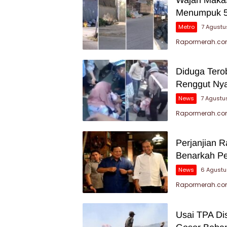
Menumpuk 5
Metro
7 Agustu
Rapormerah.com
Diduga Tero
Renggut Nya
News
7 Agustu
Rapormerah.com
Perjanjian 
Benarkah P
News
6 Agustu
Rapormerah.com
Usai TPA Di