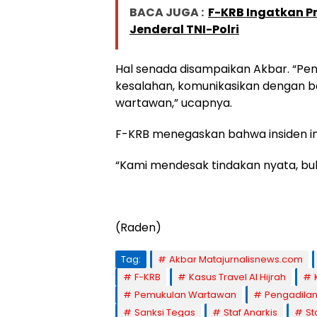
BACA JUGA :
F-KRB Ingatkan P
Jenderal TNI-Polri
Hal senada disampaikan Akbar. “Pen
kesalahan, komunikasikan dengan ba
wartawan,” ucapnya.
F-KRB menegaskan bahwa insiden ini
“Kami mendesak tindakan nyata, bu
(Raden)
Tag:
Akbar Matajurnalisnews.com
F-KRB
Kasus Travel Al Hijrah
Pemukulan Wartawan
Pengadilan
Sanksi Tegas
Staf Anarkis
St