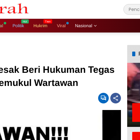
al
Politik
Hukrim
Viral
Nasional
desak Beri Hukuman Tegas
Pemukul Wartawan