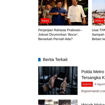
News
Metro
Perjanjian Rahasia Prabowo–
Usai TPA
Jokowi Dirumorkan ‘Bocor’,
Sampah 
Benarkah Pernah Ada?
Beban k
Berita Terkait
Polda Metro
Tersangka K
Hukrim
8 Agus
Rapormerah.com
Wajah Makas