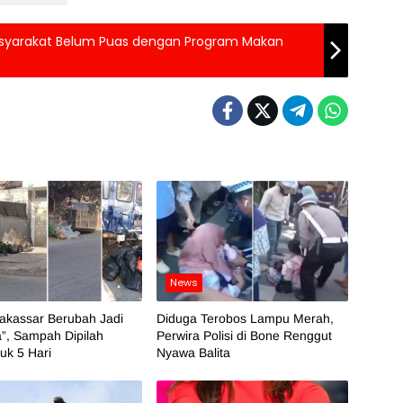
 Masyarakat Belum Puas dengan Program Makan
News
akassar Berubah Jadi
Diduga Terobos Lampu Merah,
”, Sampah Dipilah
Perwira Polisi di Bone Renggut
k 5 Hari
Nyawa Balita