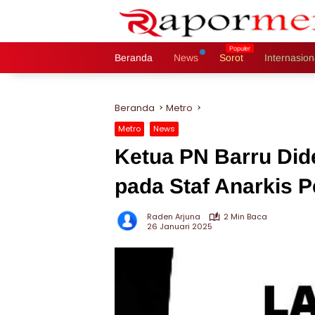
Langsung
ke
konten
Beranda
News
Sorot
Internasion
Beranda
Metro
Metro
News
Ketua PN Barru Di
pada Staf Anarkis 
Raden Arjuna
2 Min Baca
26 Januari 2025