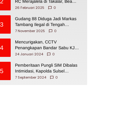
2
RC Merajalela di Takalar, Bea
Cukai Impoten
26 Februari 2025
0
Gudang 88 Diduga Jadi Markas
3
Tambang Ilegal di Tengah
Permukiman Warga Makassar
7 November 2025
0
Mencurigakan, CCTV
4
Penangkapan Bandar Sabu KJ
Disita Oknum BNNP Sulsel
24 Januari 2024
0
Pemberitaan Pungli SIM Dibalas
5
Intimidasi, Kapolda Sulsel
Dikecam PJI Sulsel
7 September 2024
0