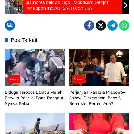
SD Inpres Kelapa Tiga 1 Makassar Genjot
Persiapan Inovasi SAKTI dan SRA
Pos Terkait
News
News
Diduga Terobos Lampu Merah,
Perjanjian Rahasia Prabowo–
Perwira Polisi di Bone Renggut
Jokowi Dirumorkan ‘Bocor’,
Nyawa Balita
Benarkah Pernah Ada?