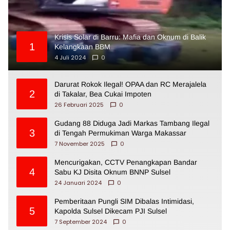
Krisis Solar di Barru: Mafia dan Oknum di Balik
1
Kelangkaan BBM
4 Juli 2024
0
Darurat Rokok Ilegal! OPAA dan RC Merajalela
2
di Takalar, Bea Cukai Impoten
26 Februari 2025
0
Gudang 88 Diduga Jadi Markas Tambang Ilegal
3
di Tengah Permukiman Warga Makassar
7 November 2025
0
Mencurigakan, CCTV Penangkapan Bandar
4
Sabu KJ Disita Oknum BNNP Sulsel
24 Januari 2024
0
Pemberitaan Pungli SIM Dibalas Intimidasi,
5
Kapolda Sulsel Dikecam PJI Sulsel
7 September 2024
0