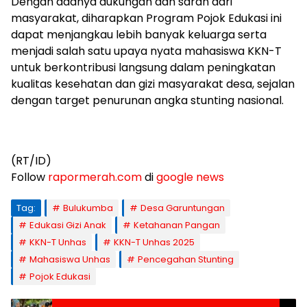
Dengan adanya dukungan dan saran dari
masyarakat, diharapkan Program Pojok Edukasi ini
dapat menjangkau lebih banyak keluarga serta
menjadi salah satu upaya nyata mahasiswa KKN-T
untuk berkontribusi langsung dalam peningkatan
kualitas kesehatan dan gizi masyarakat desa, sejalan
dengan target penurunan angka stunting nasional.
(RT/ID)
Follow
rapormerah.com
di
google news
Tag:
Bulukumba
Desa Garuntungan
Edukasi Gizi Anak
Ketahanan Pangan
KKN-T Unhas
KKN-T Unhas 2025
Mahasiswa Unhas
Pencegahan Stunting
Pojok Edukasi