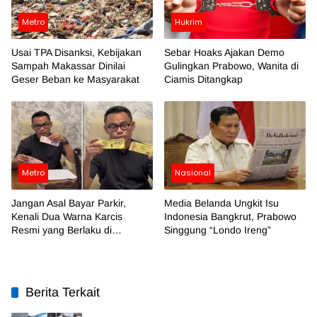
Metro
Hukrim
Usai TPA Disanksi, Kebijakan
Sebar Hoaks Ajakan Demo
Sampah Makassar Dinilai
Gulingkan Prabowo, Wanita di
Geser Beban ke Masyarakat
Ciamis Ditangkap
Metro
Nasional
Jangan Asal Bayar Parkir,
Media Belanda Ungkit Isu
Kenali Dua Warna Karcis
Indonesia Bangkrut, Prabowo
Resmi yang Berlaku di
Singgung “Londo Ireng”
Makassar
Berita Terkait