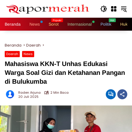
Langsung
ke
konten
Beranda
News
Sorot
Internasional
Politik
Hukri
Beranda
Daerah
Daerah
News
Mahasiswa KKN-T Unhas Edukasi
Warga Soal Gizi dan Ketahanan Pangan
di Bulukumba
Raden Arjuna
2 Min Baca
20 Juli 2025