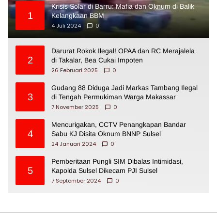
Krisis Solar di Barru: Mafia dan Oknum di Balik
1
Kelangkaan BBM
4 Juli 2024
0
Darurat Rokok Ilegal! OPAA dan RC Merajalela
2
di Takalar, Bea Cukai Impoten
26 Februari 2025
0
Gudang 88 Diduga Jadi Markas Tambang Ilegal
3
di Tengah Permukiman Warga Makassar
7 November 2025
0
Mencurigakan, CCTV Penangkapan Bandar
4
Sabu KJ Disita Oknum BNNP Sulsel
24 Januari 2024
0
Pemberitaan Pungli SIM Dibalas Intimidasi,
5
Kapolda Sulsel Dikecam PJI Sulsel
7 September 2024
0