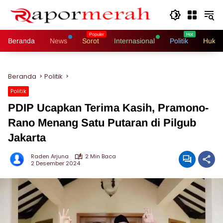
Langsung
ke
konten
Beranda
News
Sorot
Internasional
Politik
Hukri
Beranda
Politik
Politik
PDIP Ucapkan Terima Kasih, Pramono-
Rano Menang Satu Putaran di Pilgub
Jakarta
Raden Arjuna
2 Min Baca
2 Desember 2024