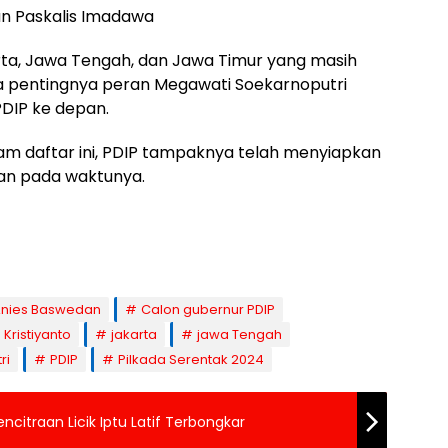
an Paskalis Imadawa
rta, Jawa Tengah, dan Jawa Timur yang masih
a pentingnya peran Megawati Soekarnoputri
PDIP ke depan.
am daftar ini, PDIP tampaknya telah menyiapkan
an pada waktunya.
nies Baswedan
Calon gubernur PDIP
 Kristiyanto
jakarta
jawa Tengah
ri
PDIP
Pilkada Serentak 2024
ncitraan Licik Iptu Latif Terbongkar