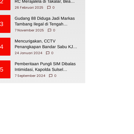
2
RC Merajalela di Takalar, Bea
Cukai Impoten
26 Februari 2025
0
Gudang 88 Diduga Jadi Markas
3
Tambang Ilegal di Tengah
Permukiman Warga Makassar
7 November 2025
0
Mencurigakan, CCTV
4
Penangkapan Bandar Sabu KJ
Disita Oknum BNNP Sulsel
24 Januari 2024
0
Pemberitaan Pungli SIM Dibalas
5
Intimidasi, Kapolda Sulsel
Dikecam PJI Sulsel
7 September 2024
0