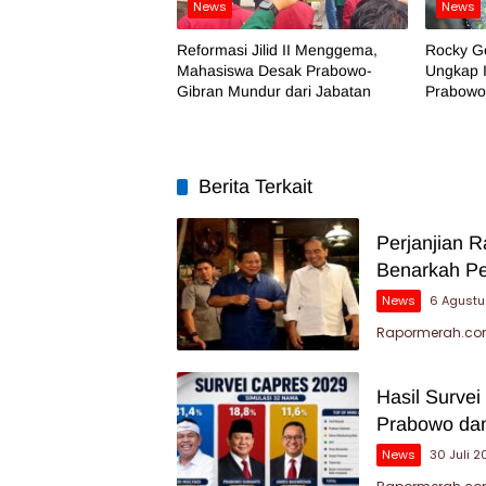
News
News
Reformasi Jilid II Menggema,
Rocky G
Mahasiswa Desak Prabowo-
Ungkap 
Gibran Mundur dari Jabatan
Prabowo 
Berita Terkait
Perjanjian 
Benarkah P
News
6 Agustu
Rapormerah.com
Hasil Survei
Prabowo dan
News
30 Juli 