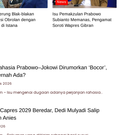
News
erung Blak-blakan
Isu Pemakzulan Prabowo
Isi Obrolan dengan
Subianto Memanas, Pengamat
di Istana
Soroti Wapres Gibran
Rahasia Prabowo–Jokowi Dirumorkan ‘Bocor’,
ernah Ada?
s 2026
 – Isu mengenai dugaan adanya perjanjian rahasia…
 Capres 2029 Beredar, Dedi Mulyadi Salip
 Anies
2026