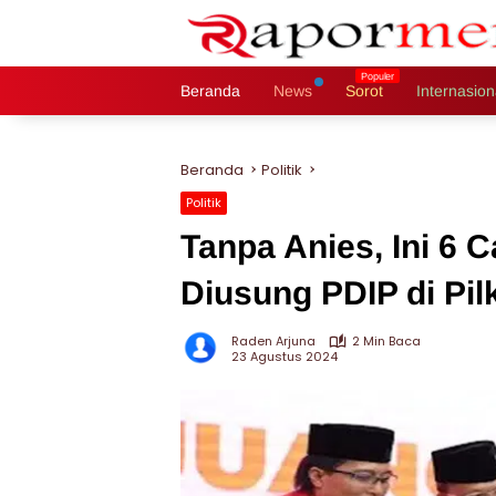
Langsung
ke
konten
Beranda
News
Sorot
Internasion
Beranda
Politik
Politik
Tanpa Anies, Ini 6 
Diusung PDIP di Pil
Raden Arjuna
2 Min Baca
23 Agustus 2024