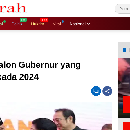
al
Politik
Hukrim
Viral
Nasional
Calon Gubernur yang
kada 2024