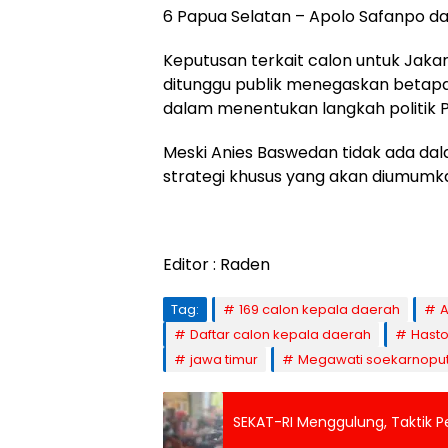
6 Papua Selatan – Apolo Safanpo d
Keputusan terkait calon untuk Jaka
ditunggu publik menegaskan betap
dalam menentukan langkah politik 
Meski Anies Baswedan tidak ada dal
strategi khusus yang akan diumumk
Editor : Raden
Tag:
169 calon kepala daerah
A
Daftar calon kepala daerah
Hasto
jawa timur
Megawati soekarnoput
SEKAT-RI Menggulung, Taktik Pe