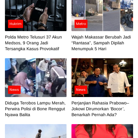
Hukrim
Metro
Polda Metro Telusuri 37 Akun
Wajah Makassar Berubah Jadi
Medsos, 9 Orang Jadi
“Rantasa”, Sampah Dipilah
Tersangka Kasus Provokatif
Menumpuk 5 Hari
News
News
Diduga Terobos Lampu Merah,
Perjanjian Rahasia Prabowo–
Perwira Polisi di Bone Renggut
Jokowi Dirumorkan ‘Bocor’,
Nyawa Balita
Benarkah Pernah Ada?