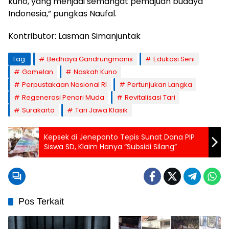
kuno, yang menjadi semangat pemajuan budaya
Indonesia,” pungkas Naufal.
Kontributor: Lasman Simanjuntak
Tag:
Bedhaya Gandrungmanis
Edukasi Seni
Gamelan
Naskah Kuno
Perpustakaan Nasional RI
Pertunjukan Langka
Regenerasi Penari Muda
Revitalisasi Tari
Surakarta
Tari Jawa Klasik
Kepsek di Jeneponto Tepis Sunat Dana PIP
Siswa SD, Klaim Hanya “Subsidi Silang”
Pos Terkait