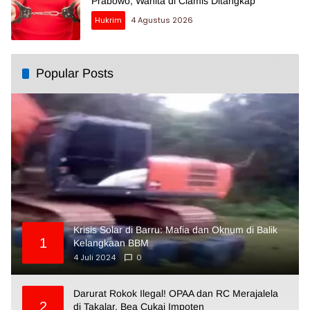
Prabowo, Wanita di Ciamis Ditangkap
Hukrim
4 Agustus 2026
Popular Posts
Krisis Solar di Barru: Mafia dan Oknum di Balik
1
Kelangkaan BBM
4 Juli 2024
0
Darurat Rokok Ilegal! OPAA dan RC Merajalela
2
di Takalar, Bea Cukai Impoten