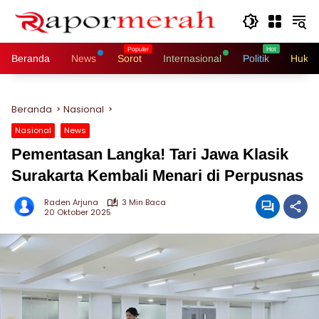
Langsung
ke
konten
Beranda
News
Sorot
Internasional
Politik
Hukri
Beranda
Nasional
Nasional
News
Pementasan Langka! Tari Jawa Klasik
Surakarta Kembali Menari di Perpusnas
Raden Arjuna
3 Min Baca
20 Oktober 2025