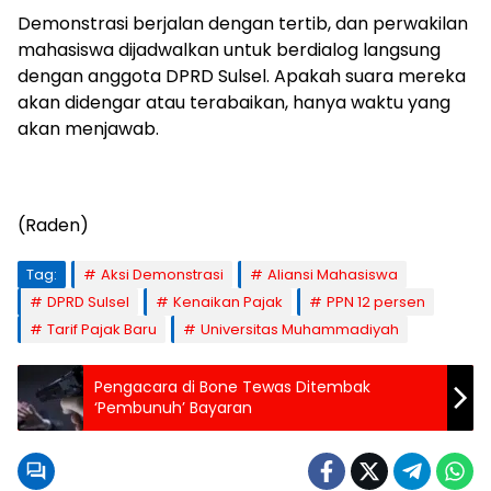
Demonstrasi berjalan dengan tertib, dan perwakilan
mahasiswa dijadwalkan untuk berdialog langsung
dengan anggota DPRD Sulsel. Apakah suara mereka
akan didengar atau terabaikan, hanya waktu yang
akan menjawab.
(Raden)
Tag:
Aksi Demonstrasi
Aliansi Mahasiswa
DPRD Sulsel
Kenaikan Pajak
PPN 12 persen
Tarif Pajak Baru
Universitas Muhammadiyah
Pengacara di Bone Tewas Ditembak
‘Pembunuh’ Bayaran