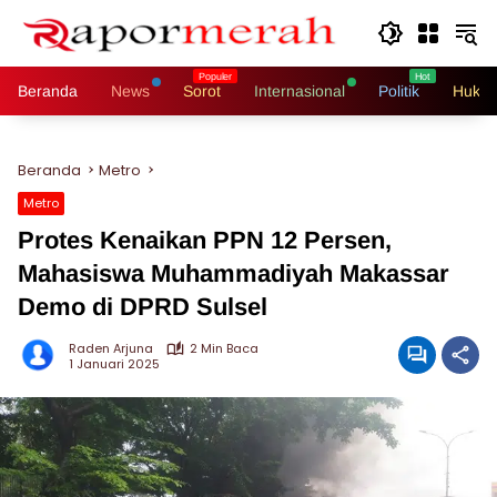
Langsung
ke
konten
Beranda
News
Sorot
Internasional
Politik
Hukri
Beranda
Metro
Metro
Protes Kenaikan PPN 12 Persen,
Mahasiswa Muhammadiyah Makassar
Demo di DPRD Sulsel
Raden Arjuna
2 Min Baca
1 Januari 2025