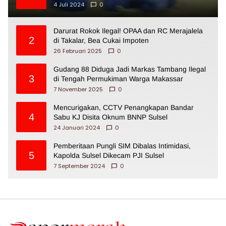
4 Juli 2024
0
Darurat Rokok Ilegal! OPAA dan RC Merajalela
2
di Takalar, Bea Cukai Impoten
26 Februari 2025
0
Gudang 88 Diduga Jadi Markas Tambang Ilegal
3
di Tengah Permukiman Warga Makassar
7 November 2025
0
Mencurigakan, CCTV Penangkapan Bandar
4
Sabu KJ Disita Oknum BNNP Sulsel
24 Januari 2024
0
Pemberitaan Pungli SIM Dibalas Intimidasi,
5
Kapolda Sulsel Dikecam PJI Sulsel
7 September 2024
0