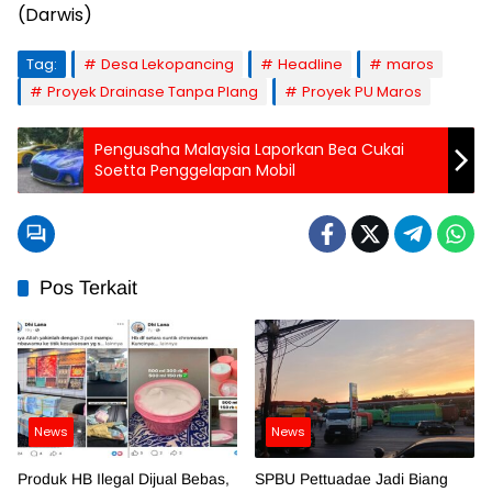
(Darwis)
Tag:
Desa Lekopancing
Headline
maros
Proyek Drainase Tanpa Plang
Proyek PU Maros
Pengusaha Malaysia Laporkan Bea Cukai
Soetta Penggelapan Mobil
Pos Terkait
News
News
Produk HB Ilegal Dijual Bebas,
SPBU Pettuadae Jadi Biang