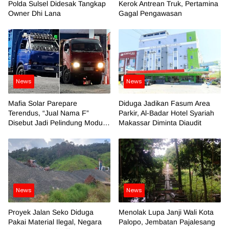
Polda Sulsel Didesak Tangkap
Kerok Antrean Truk, Pertamina
Owner Dhi Lana
Gagal Pengawasan
News
News
Mafia Solar Parepare
Diduga Jadikan Fasum Area
Terendus, “Jual Nama F”
Parkir, Al-Badar Hotel Syariah
Disebut Jadi Pelindung Modus
Makassar Diminta Diaudit
Kotor
News
News
Proyek Jalan Seko Diduga
Menolak Lupa Janji Wali Kota
Pakai Material Ilegal, Negara
Palopo, Jembatan Pajalesang