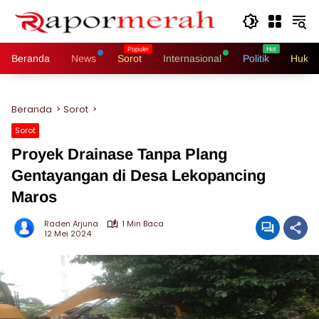
Langsung
ke
konten
Beranda
News
Sorot
Internasional
Politik
Hukri
Beranda
Sorot
Sorot
Proyek Drainase Tanpa Plang
Gentayangan di Desa Lekopancing
Maros
Raden Arjuna
1 Min Baca
12 Mei 2024