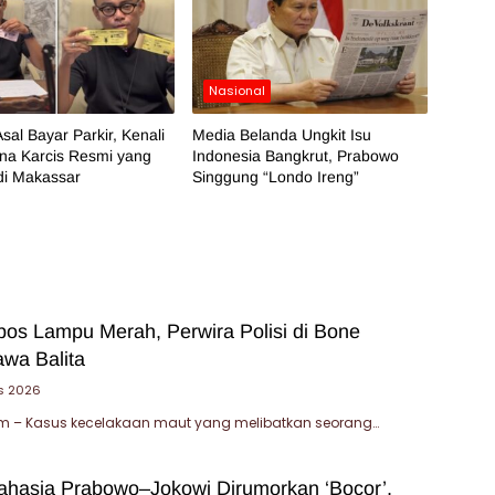
Nasional
sal Bayar Parkir, Kenali
Media Belanda Ungkit Isu
na Karcis Resmi yang
Indonesia Bangkrut, Prabowo
di Makassar
Singgung “Londo Ireng”
bos Lampu Merah, Perwira Polisi di Bone
wa Balita
s 2026
 – Kasus kecelakaan maut yang melibatkan seorang…
Rahasia Prabowo–Jokowi Dirumorkan ‘Bocor’,