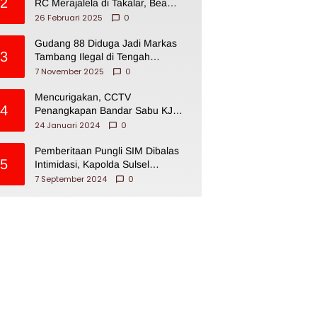
2
RC Merajalela di Takalar, Bea
Cukai Impoten
26 Februari 2025
0
Gudang 88 Diduga Jadi Markas
3
Tambang Ilegal di Tengah
Permukiman Warga Makassar
7 November 2025
0
Mencurigakan, CCTV
4
Penangkapan Bandar Sabu KJ
Disita Oknum BNNP Sulsel
24 Januari 2024
0
Pemberitaan Pungli SIM Dibalas
5
Intimidasi, Kapolda Sulsel
Dikecam PJI Sulsel
7 September 2024
0