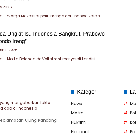
us 2026
 – Warga Makassar perlu mengetahui bahwa karcis…
da Ungkit Isu Indonesia Bangkrut, Prabowo
ondo Ireng”
ustus 2026
– Media Belanda de Volkskrant menyoroti kondisi…
Kategori
La
 yang mengabarkan fakta
News
Ma
g ada di Indonesia
Metro
Po
 Kec.amatan Ujung Pandang,
Hukrim
Ko
Nasional
Pr