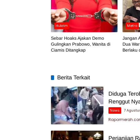
Hukrim
Metro
Sebar Hoaks Ajakan Demo
Jangan A
Gulingkan Prabowo, Wanita di
Dua War
Ciamis Ditangkap
Berlaku 
Berita Terkait
Diduga Tero
Renggut Nya
News
7 Agustu
Rapormerah.com
Perjanjian 