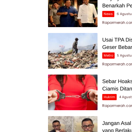
Benarkah P
News
6 Agustu
Rapormerah.com
Usai TPA Di
Geser Beban
Metro
5 Agust
Rapormerah.com
Sebar Hoaks
Ciamis Dita
Hukrim
4 Agus
Rapormerah.com 
Jangan Asal
yang Berlak