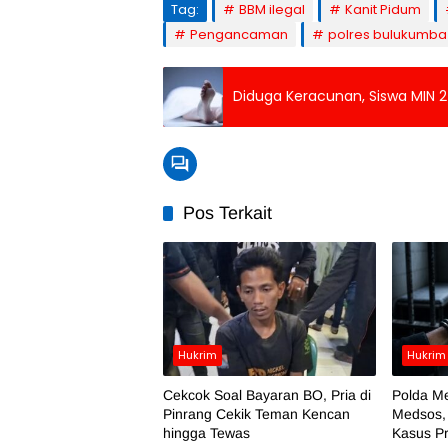
Tag:
BBM ilegal
Kanit Pidum
Pengancaman
polres bulukumba
Diduga Keracunan, Siswa MIN 
Pos Terkait
Hukrim
Hukrim
Cekcok Soal Bayaran BO, Pria di
Polda Me
Pinrang Cekik Teman Kencan
Medsos,
hingga Tewas
Kasus Pr