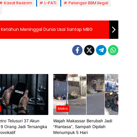
Kasat Reskrim
L-PATI
Pelangsir BBM Ilegal
2 Ketahun Meninggal Dunia Usai Santap MBG
Metro
tro Telusuri 37 Akun
Wajah Makassar Berubah Jadi
 9 Orang Jadi Tersangka
“Rantasa”, Sampah Dipilah
ovokatif
Menumpuk 5 Hari