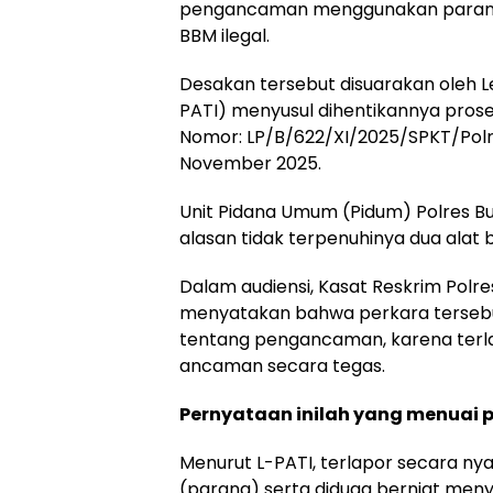
pengancaman menggunakan parang y
BBM ilegal.
Desakan tersebut disuarakan oleh L
PATI) menyusul dihentikannya prose
Nomor: LP/B/622/XI/2025/SPKT/Polr
November 2025.
Unit Pidana Umum (Pidum) Polres 
alasan tidak terpenuhinya dua alat
Dalam audiensi, Kasat Reskrim Polr
menyatakan bahwa perkara tersebut
tentang pengancaman, karena terl
ancaman secara tegas.
Pernyataan inilah yang menuai p
Menurut L-PATI, terlapor secara 
(parang) serta diduga berniat meny