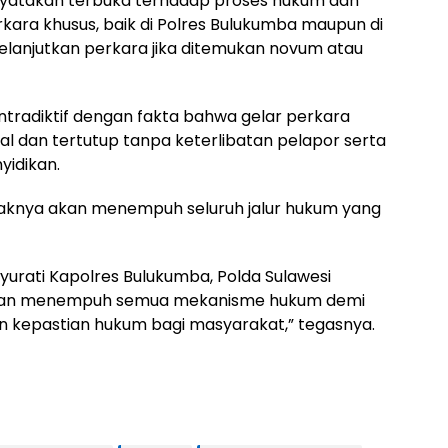
enyatakan terbuka terhadap proses hukum dan
ara khusus, baik di Polres Bulukumba maupun di
melanjutkan perkara jika ditemukan novum atau
kontradiktif dengan fakta bahwa gelar perkara
al dan tertutup tanpa keterlibatan pelapor serta
idikan.
knya akan menempuh seluruh jalur hukum yang
urati Kapolres Bulukumba, Polda Sulawesi
 akan menempuh semua mekanisme hukum demi
an kepastian hukum bagi masyarakat,” tegasnya.