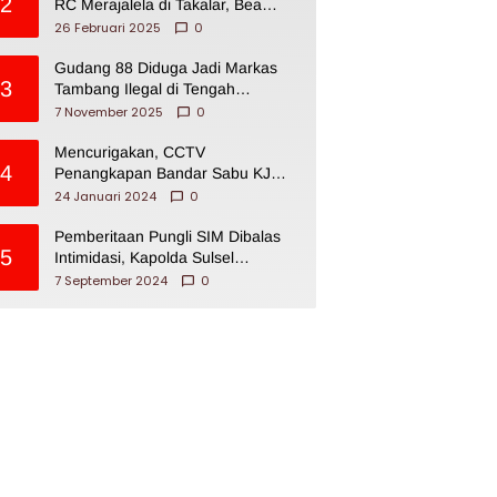
2
RC Merajalela di Takalar, Bea
Cukai Impoten
26 Februari 2025
0
Gudang 88 Diduga Jadi Markas
3
Tambang Ilegal di Tengah
Permukiman Warga Makassar
7 November 2025
0
Mencurigakan, CCTV
4
Penangkapan Bandar Sabu KJ
Disita Oknum BNNP Sulsel
24 Januari 2024
0
Pemberitaan Pungli SIM Dibalas
5
Intimidasi, Kapolda Sulsel
Dikecam PJI Sulsel
7 September 2024
0