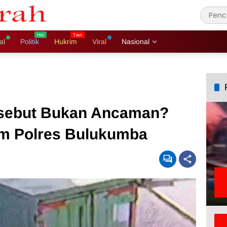
al
Politik
Hukrim
Viral
Nasional
isebut Bukan Ancaman?
im Polres Bulukumba