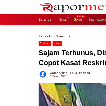
Langsung
ke
konten
Beranda
News
Sorot
Internasion
Beranda
Daerah
Daerah
News
Sajam Terhunus, D
Copot Kasat Reskr
Raden Arjuna
3 Min Baca
3 Maret 2026