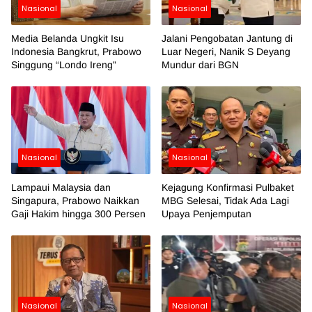
Nasional
Nasional
Media Belanda Ungkit Isu
Jalani Pengobatan Jantung di
Indonesia Bangkrut, Prabowo
Luar Negeri, Nanik S Deyang
Singgung “Londo Ireng”
Mundur dari BGN
Nasional
Nasional
Lampaui Malaysia dan
Kejagung Konfirmasi Pulbaket
Singapura, Prabowo Naikkan
MBG Selesai, Tidak Ada Lagi
Gaji Hakim hingga 300 Persen
Upaya Penjemputan
Nasional
Nasional