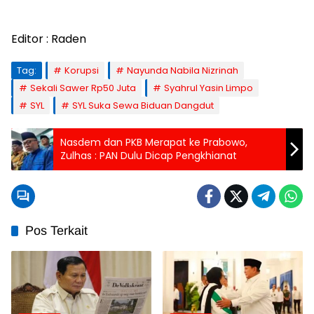
Editor : Raden
Tag:
Korupsi
Nayunda Nabila Nizrinah
Sekali Sawer Rp50 Juta
Syahrul Yasin Limpo
SYL
SYL Suka Sewa Biduan Dangdut
Nasdem dan PKB Merapat ke Prabowo,
Zulhas : PAN Dulu Dicap Pengkhianat
Pos Terkait