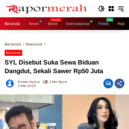
Langsung
ke
konten
Beranda
News
Sorot
Internasional
Politik
Hukri
Beranda
Nasional
Nasional
SYL Disebut Suka Sewa Biduan
Dangdut, Sekali Sawer Rp50 Juta
Raden Arjuna
3 Min Baca
3 Mei 2024