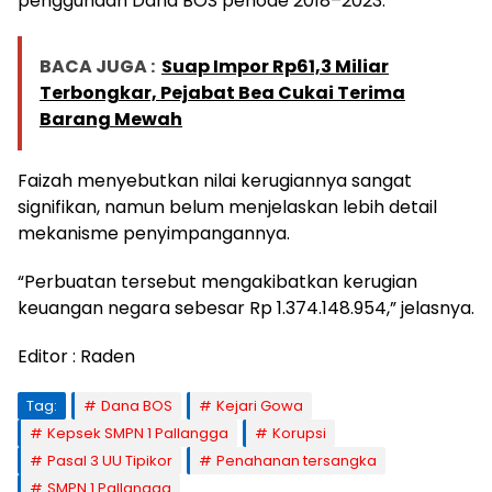
penggunaan Dana BOS periode 2018–2023.
BACA JUGA :
Suap Impor Rp61,3 Miliar
Terbongkar, Pejabat Bea Cukai Terima
Barang Mewah
Faizah menyebutkan nilai kerugiannya sangat
signifikan, namun belum menjelaskan lebih detail
mekanisme penyimpangannya.
“Perbuatan tersebut mengakibatkan kerugian
keuangan negara sebesar Rp 1.374.148.954,” jelasnya.
Editor : Raden
Tag:
Dana BOS
Kejari Gowa
Kepsek SMPN 1 Pallangga
Korupsi
Pasal 3 UU Tipikor
Penahanan tersangka
SMPN 1 Pallangga