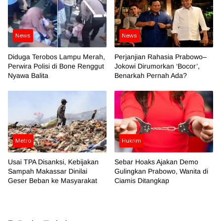
News
News
Diduga Terobos Lampu Merah,
Perjanjian Rahasia Prabowo–
Perwira Polisi di Bone Renggut
Jokowi Dirumorkan ‘Bocor’,
Nyawa Balita
Benarkah Pernah Ada?
Metro
Hukrim
Usai TPA Disanksi, Kebijakan
Sebar Hoaks Ajakan Demo
Sampah Makassar Dinilai
Gulingkan Prabowo, Wanita di
Geser Beban ke Masyarakat
Ciamis Ditangkap