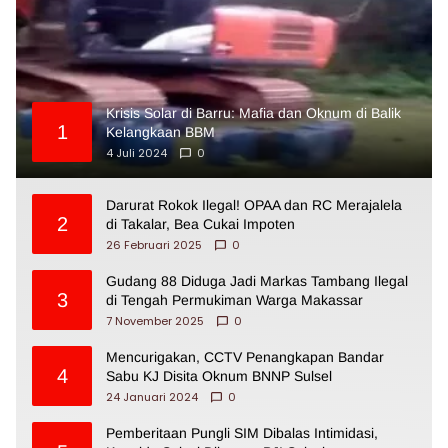
Krisis Solar di Barru: Mafia dan Oknum di Balik
1
Kelangkaan BBM
4 Juli 2024
0
Darurat Rokok Ilegal! OPAA dan RC Merajalela
2
di Takalar, Bea Cukai Impoten
26 Februari 2025
0
Gudang 88 Diduga Jadi Markas Tambang Ilegal
3
di Tengah Permukiman Warga Makassar
7 November 2025
0
Mencurigakan, CCTV Penangkapan Bandar
4
Sabu KJ Disita Oknum BNNP Sulsel
24 Januari 2024
0
Pemberitaan Pungli SIM Dibalas Intimidasi,