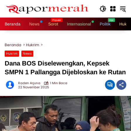
Langsung
ke
konten
Beranda
News
Sorot
Internasional
Politik
Hukri
Beranda
Hukrim
Hukrim
News
Dana BOS Diselewengkan, Kepsek
SMPN 1 Pallangga Dijebloskan ke Rutan
Raden Arjuna
1 Min Baca
22 November 2025