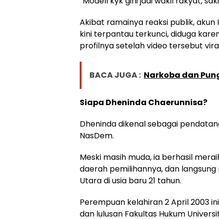
“Modell kyk gini jadi wakil rakyat, sak
Akibat ramainya reaksi publik, akun
kini terpantau terkunci, diduga k
profilnya setelah video tersebut viral
BACA JUGA :
Narkoba dan Pung
Siapa Dheninda Chaerunnisa?
Dheninda dikenal sebagai pendatang 
NasDem.
Meski masih muda, ia berhasil merai
daerah pemilihannya, dan langsung 
Utara di usia baru 21 tahun.
Perempuan kelahiran 2 April 2003 i
dan lulusan Fakultas Hukum Universi