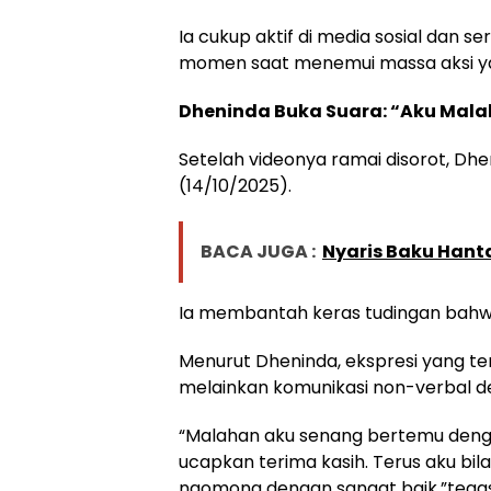
Ia cukup aktif di media sosial dan s
momen saat menemui massa aksi yang
Dheninda Buka Suara: “Aku Mala
Setelah videonya ramai disorot, Dh
(14/10/2025).
BACA JUGA :
Nyaris Baku Hanta
Ia membantah keras tudingan bahwa
Menurut Dheninda, ekspresi yang t
melainkan komunikasi non-verbal den
“Malahan aku senang bertemu dengan
ucapkan terima kasih. Terus aku bil
ngomong dengan sangat baik,”tegas 