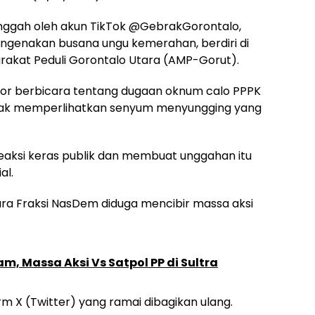
nggah oleh akun TikTok @GebrakGorontalo,
genakan busana ungu kemerahan, berdiri di
arakat Peduli Gorontalo Utara (AMP-Gorut).
rator berbicara tentang dugaan oknum calo PPPK
pak memperlihatkan senyum menyungging yang
eaksi keras publik dan membuat unggahan itu
al.
tara Fraksi NasDem diduga mencibir massa aksi
m, Massa Aksi Vs Satpol PP di Sultra
rm X (Twitter) yang ramai dibagikan ulang.