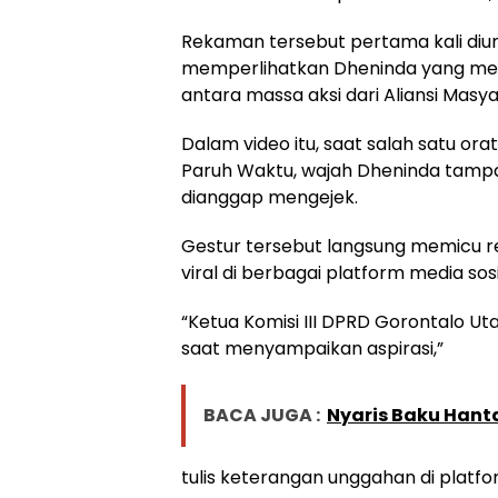
Rekaman tersebut pertama kali diu
memperlihatkan Dheninda yang men
antara massa aksi dari Aliansi Masy
Dalam video itu, saat salah satu o
Paruh Waktu, wajah Dheninda tam
dianggap mengejek.
Gestur tersebut langsung memicu r
viral di berbagai platform media sosi
“Ketua Komisi III DPRD Gorontalo U
saat menyampaikan aspirasi,”
BACA JUGA :
Nyaris Baku Hanta
tulis keterangan unggahan di platfo