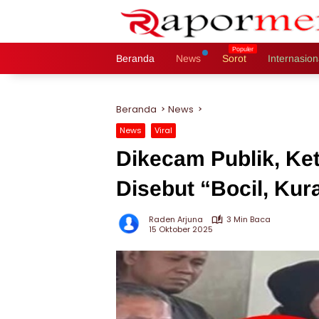
Langsung
ke
konten
Beranda
News
Sorot
Internasion
Beranda
News
News
Viral
Dikecam Publik, Ket
Disebut “Bocil, Kur
Raden Arjuna
3 Min Baca
15 Oktober 2025