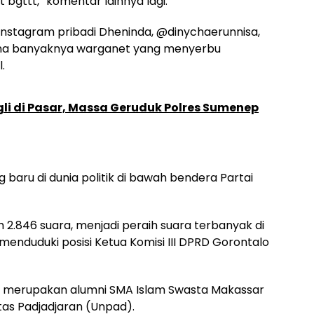
it bgttt,” komentar lainnya lagi.
 Instagram pribadi Dheninda, @dinychaerunnisa,
arena banyaknya warganet yang menyerbu
.
li di Pasar, Massa Geruduk Polres Sumenep
baru di dunia politik di bawah bendera Partai
h 2.846 suara, menjadi peraih suara terbanyak di
menduduki posisi Ketua Komisi III DPRD Gorontalo
ni merupakan alumni SMA Islam Swasta Makassar
tas Padjadjaran (Unpad).