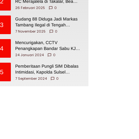
2
RC Merajalela di Takalar, Bea
Cukai Impoten
26 Februari 2025
0
Gudang 88 Diduga Jadi Markas
3
Tambang Ilegal di Tengah
Permukiman Warga Makassar
7 November 2025
0
Mencurigakan, CCTV
4
Penangkapan Bandar Sabu KJ
Disita Oknum BNNP Sulsel
24 Januari 2024
0
Pemberitaan Pungli SIM Dibalas
5
Intimidasi, Kapolda Sulsel
Dikecam PJI Sulsel
7 September 2024
0