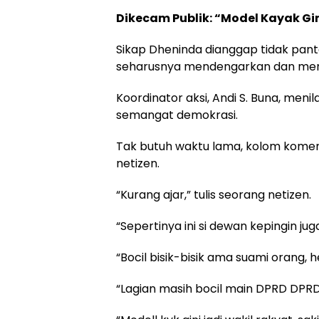
Dikecam Publik: “Model Kayak Gin
Sikap Dheninda dianggap tidak pant
seharusnya mendengarkan dan men
Koordinator aksi, Andi S. Buna, meni
semangat demokrasi.
Tak butuh waktu lama, kolom komenta
netizen.
“Kurang ajar,” tulis seorang netizen.
“Sepertinya ini si dewan kepingin jug
“Bocil bisik-bisik ama suami orang, h
“Lagian masih bocil main DPRD DPRD