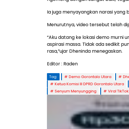
Ia juga menyayangkan narasi yang be
Menurutnya, video tersebut telah dip
“Aku datang ke lokasi demo murni
aspirasi massa. Tidak ada sedikit p
rasa,”ujar Dheninda menegaskan.
Editor : Raden
Tag:
Demo Gorontalo Utara
Dh
Ketua Komisi III DPRD Gorontalo Utara
Senyum Menyungging
Viral TikTok