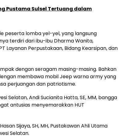
ng Pustama Sulsel Tertuang dalam
e peserta lomba yel-yel, yang langsung
a terdiri dari ibu-ibu Dharma Wanita,
UPT Layanan Perpustakaan, Bidang Kearsipan, dan
 kompak dengan seragam masing-masing. Bahkan
n dengan membawa mobil Jeep warna army yang
sa perjuangan dan patriotisme.
wesi Selatan, Andi Sucianita Hatta, SE, MM, bangga
ngat antusias menyemarakkan HUT
asan Sijaya, SH, MH, Pustakawan Ahli Utama
esi Selatan.