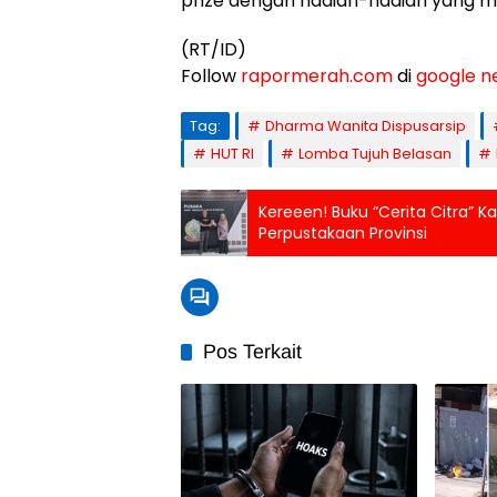
prize dengan hadiah-hadiah yang m
(RT/ID)
Follow
rapormerah.com
di
google n
Tag:
Dharma Wanita Dispusarsip
HUT RI
Lomba Tujuh Belasan
Kereeen! Buku “Cerita Citra” 
Perpustakaan Provinsi
Pos Terkait