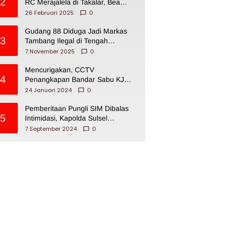
2
RC Merajalela di Takalar, Bea
Cukai Impoten
26 Februari 2025
0
Gudang 88 Diduga Jadi Markas
3
Tambang Ilegal di Tengah
Permukiman Warga Makassar
7 November 2025
0
Mencurigakan, CCTV
4
Penangkapan Bandar Sabu KJ
Disita Oknum BNNP Sulsel
24 Januari 2024
0
Pemberitaan Pungli SIM Dibalas
5
Intimidasi, Kapolda Sulsel
Dikecam PJI Sulsel
7 September 2024
0