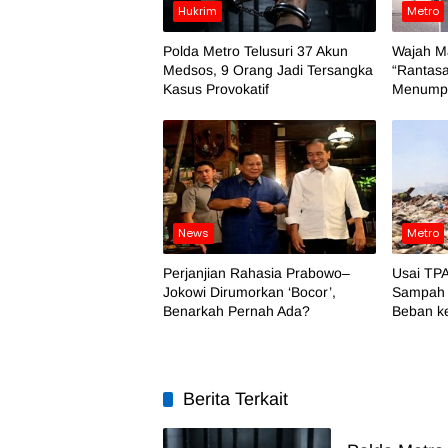
Hukrim
Metro
Polda Metro Telusuri 37 Akun
Wajah M
Medsos, 9 Orang Jadi Tersangka
“Rantasa
Kasus Provokatif
Menumpu
News
Metro
Perjanjian Rahasia Prabowo–
Usai TPA
Jokowi Dirumorkan ‘Bocor’,
Sampah 
Benarkah Pernah Ada?
Beban k
Berita Terkait