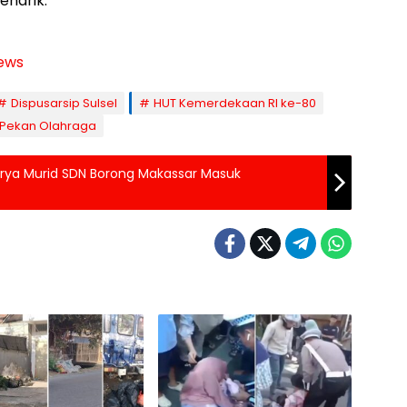
enarik.
ews
Dispusarsip Sulsel
HUT Kemerdekaan RI ke-80
Pekan Olahraga
Karya Murid SDN Borong Makassar Masuk