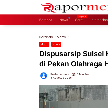
Langsung
ke
konten
Beranda
News
Sorot
Internasion
Beranda
Metro
Metro
News
Dispusarsip Sulsel 
di Pekan Olahraga 
Raden Arjuna
3 Min Baca
8 Agustus 2025