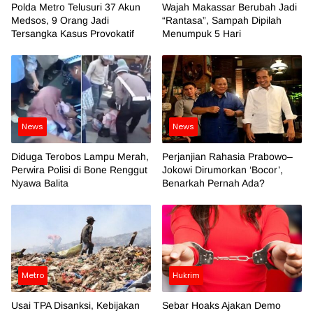
Polda Metro Telusuri 37 Akun
Wajah Makassar Berubah Jadi
Medsos, 9 Orang Jadi
“Rantasa”, Sampah Dipilah
Tersangka Kasus Provokatif
Menumpuk 5 Hari
News
News
Diduga Terobos Lampu Merah,
Perjanjian Rahasia Prabowo–
Perwira Polisi di Bone Renggut
Jokowi Dirumorkan ‘Bocor’,
Nyawa Balita
Benarkah Pernah Ada?
Metro
Hukrim
Usai TPA Disanksi, Kebijakan
Sebar Hoaks Ajakan Demo