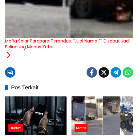
Mafia Solar Parepare Terendus, “Jual Nama F” Disebut Jadi
Pelindung Modus Kotor
Pos Terkait
Hukrim
Metro