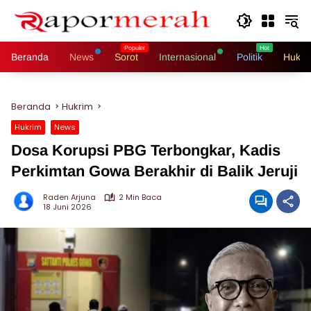
Langsung
ke
konten
Beranda
News
Sorot
Internasional
Politik
Hukri
Beranda
Hukrim
Hukrim
News
Dosa Korupsi PBG Terbongkar, Kadis
Perkimtan Gowa Berakhir di Balik Jeruji
Raden Arjuna
2 Min Baca
18 Juni 2026