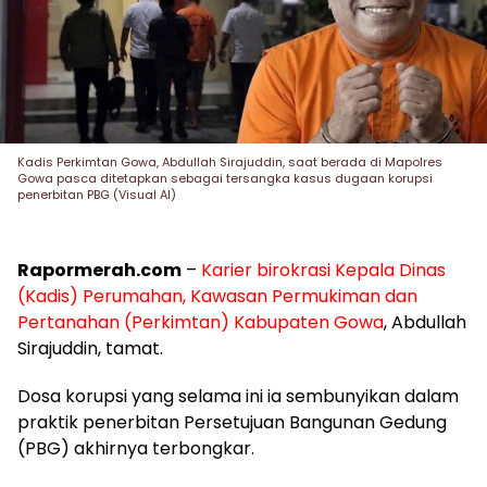
Kadis Perkimtan Gowa, Abdullah Sirajuddin, saat berada di Mapolres
Gowa pasca ditetapkan sebagai tersangka kasus dugaan korupsi
penerbitan PBG (Visual AI)
Rapormerah.com
–
Karier birokrasi Kepala Dinas
(Kadis) Perumahan, Kawasan Permukiman dan
Pertanahan (Perkimtan) Kabupaten Gowa
, Abdullah
Sirajuddin, tamat.
Dosa korupsi yang selama ini ia sembunyikan dalam
praktik penerbitan Persetujuan Bangunan Gedung
(PBG) akhirnya terbongkar.