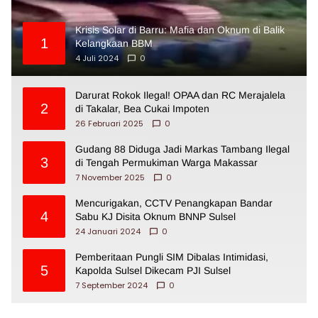
Krisis Solar di Barru: Mafia dan Oknum di Balik
1
Kelangkaan BBM
4 Juli 2024
0
Darurat Rokok Ilegal! OPAA dan RC Merajalela
2
di Takalar, Bea Cukai Impoten
26 Februari 2025
0
Gudang 88 Diduga Jadi Markas Tambang Ilegal
3
di Tengah Permukiman Warga Makassar
7 November 2025
0
Mencurigakan, CCTV Penangkapan Bandar
4
Sabu KJ Disita Oknum BNNP Sulsel
24 Januari 2024
0
Pemberitaan Pungli SIM Dibalas Intimidasi,
5
Kapolda Sulsel Dikecam PJI Sulsel
7 September 2024
0