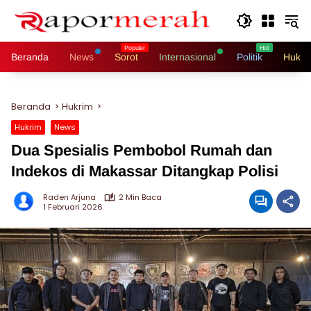
Langsung
ke
konten
Beranda
News
Sorot
Internasional
Politik
Hukri
Beranda
Hukrim
Hukrim
News
Dua Spesialis Pembobol Rumah dan
Indekos di Makassar Ditangkap Polisi
Raden Arjuna
2 Min Baca
1 Februari 2026