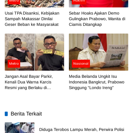
Metro
Hukrim
Usai TPA Disanksi, Kebijakan
Sebar Hoaks Ajakan Demo
Sampah Makassar Dinilai
Gulingkan Prabowo, Wanita di
Geser Beban ke Masyarakat
Ciamis Ditangkap
Metro
Nasional
Jangan Asal Bayar Parkir,
Media Belanda Ungkit Isu
Kenali Dua Warna Karcis
Indonesia Bangkrut, Prabowo
Resmi yang Berlaku di
Singgung “Londo Ireng”
Makassar
Berita Terkait
Diduga Terobos Lampu Merah, Perwira Polisi