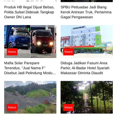
Produk HB Ilegal Dijual Bebas,
SPBU Pettuadae Jadi Biang
Polda Sulsel Didesak Tangkap
Kerok Antrean Truk, Pertamina
Owner Dhi Lana
Gagal Pengawasan
News
News
Mafia Solar Parepare
Diduga Jadikan Fasum Area
Terendus, “Jual Nama F”
Parkir, Al-Badar Hotel Syariah
Disebut Jadi Pelindung Modus
Makassar Diminta Diaudit
Kotor
News
News