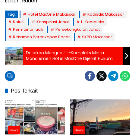
Editor : Raden
Tag:
Hotel MaxOne Makassar
Kadisdik Makassar
Kolusi
Konspirasi Jahat
L-Kompleks
Permainan Licik
Persekongkolan Jahat
Rekaman Percakapan Bocor
SKPD Makassar
Desakan Menguat! L-Kompleks Minta
Manajemen Hotel MaxOne Dijerat Hukum
Pos Terkait
News
News