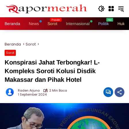
Langsung
ke
konten
Beranda
News
Sorot
Internasional
Politik
Hukri
Beranda
Sorot
Sorot
Konspirasi Jahat Terbongkar! L-
Kompleks Soroti Kolusi Disdik
Makassar dan Pihak Hotel
Raden Arjuna
2 Min Baca
1 September 2024