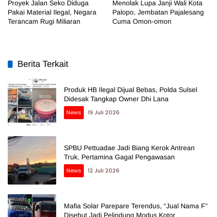
Proyek Jalan Seko Diduga
Menolak Lupa Janji Wali Kota
Pakai Material Ilegal, Negara
Palopo, Jembatan Pajalesang
Terancam Rugi Miliaran
Cuma Omon-omon
Berita Terkait
Produk HB Ilegal Dijual Bebas, Polda Sulsel
Didesak Tangkap Owner Dhi Lana
News
19 Juli 2026
SPBU Pettuadae Jadi Biang Kerok Antrean
Truk, Pertamina Gagal Pengawasan
News
12 Juli 2026
Mafia Solar Parepare Terendus, “Jual Nama F”
Disebut Jadi Pelindung Modus Kotor