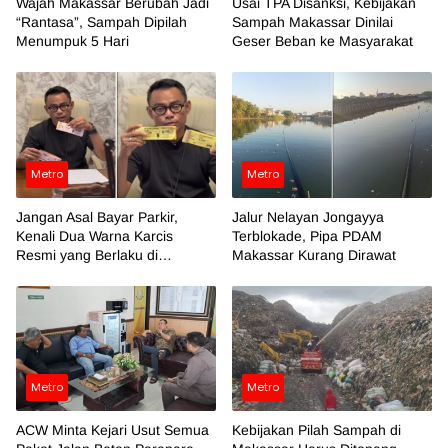
Wajah Makassar Berubah Jadi
Usai TPA Disanksi, Kebijakan
“Rantasa”, Sampah Dipilah
Sampah Makassar Dinilai
Menumpuk 5 Hari
Geser Beban ke Masyarakat
Metro
Metro
Jangan Asal Bayar Parkir,
Jalur Nelayan Jongayya
Kenali Dua Warna Karcis
Terblokade, Pipa PDAM
Resmi yang Berlaku di
Makassar Kurang Dirawat
Makassar
Metro
Metro
ACW Minta Kejari Usut Semua
Kebijakan Pilah Sampah di