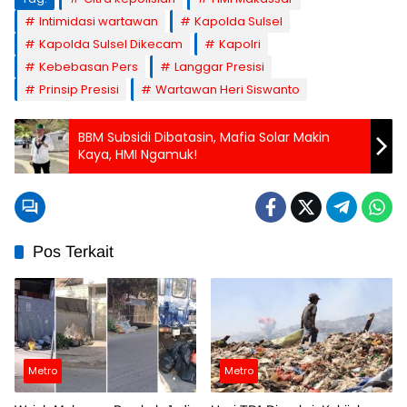
Intimidasi wartawan
Kapolda Sulsel
Kapolda Sulsel Dikecam
Kapolri
Kebebasan Pers
Langgar Presisi
Prinsip Presisi
Wartawan Heri Siswanto
BBM Subsidi Dibatasin, Mafia Solar Makin
Kaya, HMI Ngamuk!
Pos Terkait
Metro
Metro