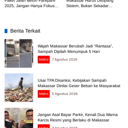
Paket Jalan Beton Parepare
Makassar Harus Ditopang
2025, Jangan Hanya Fokus
Sistem, Bukan Sekadar
Temuan BPK
Regulasi
Berita Terkait
Wajah Makassar Berubah Jadi “Rantasa”,
Sampah Dipilah Menumpuk 5 Hari
Metro
7 Agustus 2026
Usai TPA Disanksi, Kebijakan Sampah
Makassar Dinilai Geser Beban ke Masyarakat
Metro
5 Agustus 2026
Jangan Asal Bayar Parkir, Kenali Dua Warna
Karcis Resmi yang Berlaku di Makassar