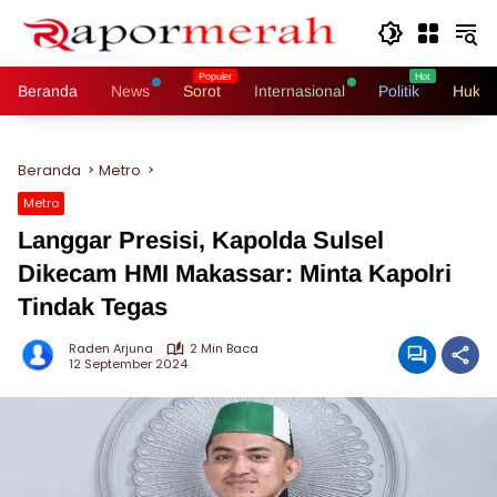
Langsung
ke
konten
Beranda
News
Sorot
Internasional
Politik
Hukri
Beranda
Metro
Metro
Langgar Presisi, Kapolda Sulsel
Dikecam HMI Makassar: Minta Kapolri
Tindak Tegas
Raden Arjuna
2 Min Baca
12 September 2024