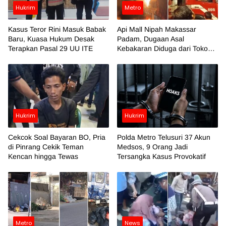
Hukrim
Metro
Kasus Teror Rini Masuk Babak
Api Mall Nipah Makassar
Baru, Kuasa Hukum Desak
Padam, Dugaan Asal
Terapkan Pasal 29 UU ITE
Kebakaran Diduga dari Toko
Azko
Hukrim
Hukrim
Cekcok Soal Bayaran BO, Pria
Polda Metro Telusuri 37 Akun
di Pinrang Cekik Teman
Medsos, 9 Orang Jadi
Kencan hingga Tewas
Tersangka Kasus Provokatif
Metro
News