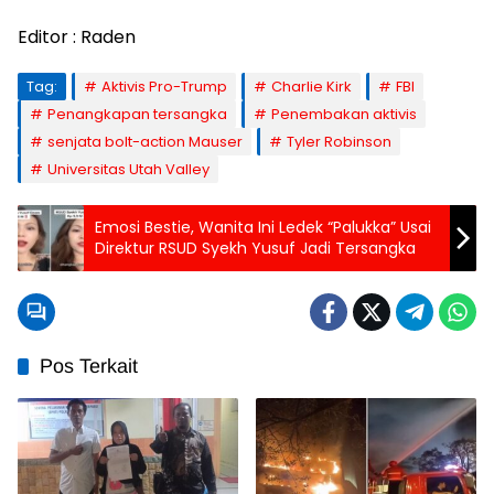
Editor : Raden
Tag:
Aktivis Pro-Trump
Charlie Kirk
FBI
Penangkapan tersangka
Penembakan aktivis
senjata bolt-action Mauser
Tyler Robinson
Universitas Utah Valley
Emosi Bestie, Wanita Ini Ledek “Palukka” Usai
Direktur RSUD Syekh Yusuf Jadi Tersangka
Pos Terkait