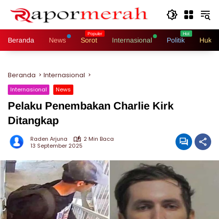
Langsung
ke
konten
Beranda
News
Sorot
Internasional
Politik
Hukri
Beranda
Internasional
Internasional
News
Pelaku Penembakan Charlie Kirk
Ditangkap
Raden Arjuna
2 Min Baca
13 September 2025