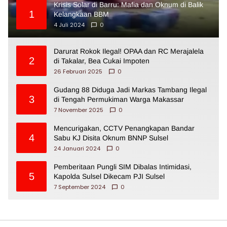
Krisis Solar di Barru: Mafia dan Oknum di Balik
1
Kelangkaan BBM
4 Juli 2024
0
Darurat Rokok Ilegal! OPAA dan RC Merajalela
2
di Takalar, Bea Cukai Impoten
26 Februari 2025
0
Gudang 88 Diduga Jadi Markas Tambang Ilegal
3
di Tengah Permukiman Warga Makassar
7 November 2025
0
Mencurigakan, CCTV Penangkapan Bandar
4
Sabu KJ Disita Oknum BNNP Sulsel
24 Januari 2024
0
Pemberitaan Pungli SIM Dibalas Intimidasi,
5
Kapolda Sulsel Dikecam PJI Sulsel
7 September 2024
0