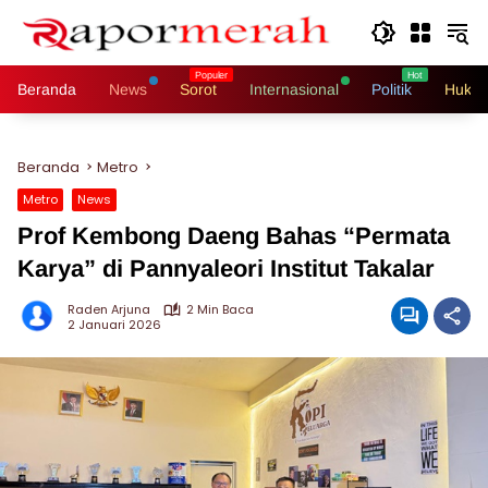
Langsung
ke
konten
Beranda
News
Sorot
Internasional
Politik
Hukri
Beranda
Metro
Metro
News
Prof Kembong Daeng Bahas “Permata
Karya” di Pannyaleori Institut Takalar
Raden Arjuna
2 Min Baca
2 Januari 2026