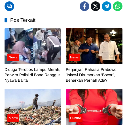
Pos Terkait
News
News
Diduga Terobos Lampu Merah,
Perjanjian Rahasia Prabowo–
Perwira Polisi di Bone Renggut
Jokowi Dirumorkan ‘Bocor’,
Nyawa Balita
Benarkah Pernah Ada?
Metro
Hukrim