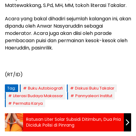
Mattewakkang, S.Pd, MH, MM, tokoh literasi Takalar.
Acara yang bakal dihadiri sejumlah kalangan ini, akan
dipandu oleh Anwar Nasyaruddin sebagai
moderator. Acara juga akan diisi oleh parade
pembacaan puisi dan permainan kesok-kesok oleh
Haeruddin, pasinrilik.
(RT/ID)
Tag:
Buku Autobiografi
Diskusi Buku Takalar
Literasi Budaya Makassar
Pannyaleori Institut
Permata Karya
Ratusan Liter Solar Subsidi Ditimbun, Dua Pria
Diciduk Polisi di Pinrang