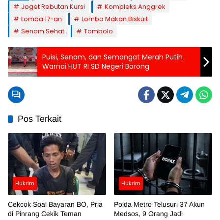
Joget Rebutan Kursi
Kompleks Anggrek
Lomba 17-an
Lomba Makan Biskuit
Senam Sehat
Tombolo
Puisi, Senam, dan Semangat Merah Putih
Warnai HUT RI SD Negeri Borong
Pos Terkait
Hukrim
Hukrim
Cekcok Soal Bayaran BO, Pria
Polda Metro Telusuri 37 Akun
di Pinrang Cekik Teman
Medsos, 9 Orang Jadi