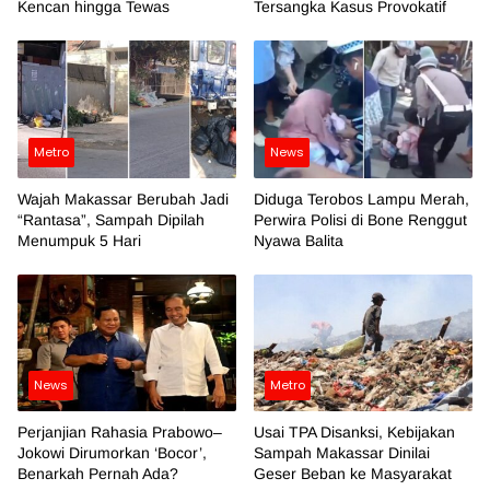
Kencan hingga Tewas
Tersangka Kasus Provokatif
Metro
News
Wajah Makassar Berubah Jadi
Diduga Terobos Lampu Merah,
“Rantasa”, Sampah Dipilah
Perwira Polisi di Bone Renggut
Menumpuk 5 Hari
Nyawa Balita
News
Metro
Perjanjian Rahasia Prabowo–
Usai TPA Disanksi, Kebijakan
Jokowi Dirumorkan ‘Bocor’,
Sampah Makassar Dinilai
Benarkah Pernah Ada?
Geser Beban ke Masyarakat