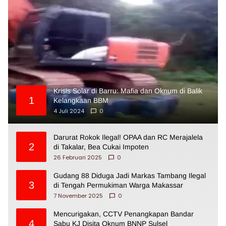
Krisis Solar di Barru: Mafia dan Oknum di Balik
1
Kelangkaan BBM
4 Juli 2024
0
Darurat Rokok Ilegal! OPAA dan RC Merajalela
2
di Takalar, Bea Cukai Impoten
26 Februari 2025
0
Gudang 88 Diduga Jadi Markas Tambang Ilegal
3
di Tengah Permukiman Warga Makassar
7 November 2025
0
Mencurigakan, CCTV Penangkapan Bandar
4
Sabu KJ Disita Oknum BNNP Sulsel