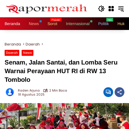
Langsung
ke
konten
Beranda
News
Sorot
Internasional
Politik
Hukri
Beranda
Daerah
Daerah
News
Senam, Jalan Santai, dan Lomba Seru
Warnai Perayaan HUT RI di RW 13
Tombolo
Raden Arjuna
2 Min Baca
18 Agustus 2025