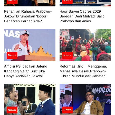
News
News
Perjanjian Rahasia Prabowo–
Hasil Survei Capres 2029
Jokowi Dirumorkan ‘Bocor’,
Beredar, Dedi Mulyadi Salip
Benarkah Pernah Ada?
Prabowo dan Anies
News
News
Ambisi PSI Jadikan Jateng
Reformasi Jilid II Menggema,
Kandang Gajah Sulit Jika
Mahasiswa Desak Prabowo-
Hanya Andalkan Jokowi
Gibran Mundur dari Jabatan
News
News