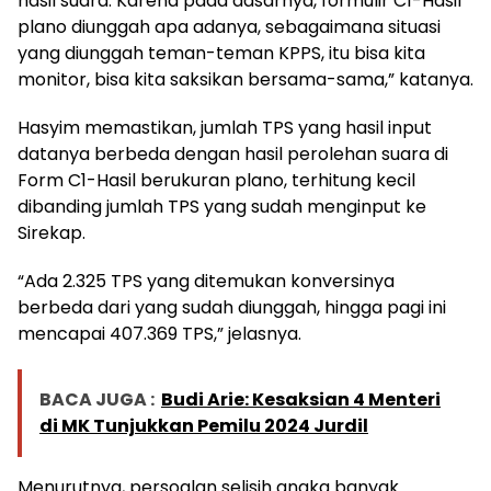
hasil suara. Karena pada dasarnya, formulir C1-Hasil
plano diunggah apa adanya, sebagaimana situasi
yang diunggah teman-teman KPPS, itu bisa kita
monitor, bisa kita saksikan bersama-sama,” katanya.
Hasyim memastikan, jumlah TPS yang hasil input
datanya berbeda dengan hasil perolehan suara di
Form C1-Hasil berukuran plano, terhitung kecil
dibanding jumlah TPS yang sudah menginput ke
Sirekap.
“Ada 2.325 TPS yang ditemukan konversinya
berbeda dari yang sudah diunggah, hingga pagi ini
mencapai 407.369 TPS,” jelasnya.
BACA JUGA :
Budi Arie: Kesaksian 4 Menteri
di MK Tunjukkan Pemilu 2024 Jurdil
Menurutnya, persoalan selisih angka banyak