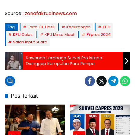
Source
: zonafaktualnews.com
Tag:
Form C1-Hasil
Kecurangan
KPU
KPU Culas
KPU Minta Maaf
Pilpres 2024
Salah Input Suara
Kawanan Lembaga Survei Pro Istana
Dianggap Kumpulan Para Penipu
Pos Terkait