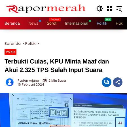
Langsung
ke
konten
Beranda
News
Sorot
Internasional
Politik
Hukri
Beranda
Politik
Politik
Terbukti Culas, KPU Minta Maaf dan
Akui 2.325 TPS Salah Input Suara
Raden Arjuna
2 Min Baca
16 Februari 2024