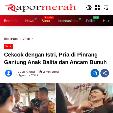
Langsung
ke
konten
Beranda
News
Sorot
Internasional
Politik
Hukri
Beranda
Viral
Viral
Cekcok dengan Istri, Pria di Pinrang
Gantung Anak Balita dan Ancam Bunuh
Raden Arjuna
2 Min Baca
6 Agustus 2024