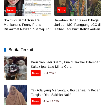
News
News
Sok Suci Sentil Skincare
Jawaban Benar Siswa Dibegal
Menkuncrit, Fenny Frans
Juri dan MC, Panggung LCC di
Diskakmat Netizen: “Samaji Ko”
Kalbar Jadi Bukti Ketidakadilan
Berita Terkait
Baru Sah Jadi Suami, Pria di Takalar Ditampar
Kakak Ipar Lalu Minta Cerai
News
1 Juli 2026
Tak Ada yang Menjenguk, Ibu Lansia Ini Pecah
Tangis: “Rita, Sakit’ka Nak”
News
14 Juni 2026