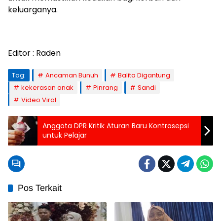
keluarganya.
Editor : Raden
Tag:
Ancaman Bunuh
Balita Digantung
kekerasan anak
Pinrang
Sandi
Video Viral
Anggota DPR Kritik Aturan Baru Kontrasepsi
untuk Pelajar
Pos Terkait