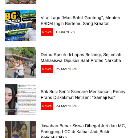
Viral Lagu “Mas Bahlil Ganteng”, Menteri
ESDM Ingin Bertemu Sang Kreator
News
1 Juni 2026
Demo Rusuh di Lapas Bollangi, Sejumlah
Mahasiswa Dipukuli Saat Protes Narkoba
News
25 Mei 2026
Sok Suci Sentil Skincare Menkuncrit, Fenny
Frans Diskakmat Netizen: “Samaji Ko”
News
24 Mei 2026
Jawaban Benar Siswa Dibegal Juri dan MC,
Panggung LCC di Kalbar Jadi Bukti
Ketidakadilan