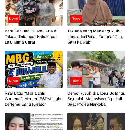
News
News
Baru Sah Jadi Suami, Pria di
Tak Ada yang Menjenguk, Ibu
Takalar Ditampar Kakak Ipar
Lansia Ini Pecah Tangis: “Rita,
Lalu Minta Cerai
Sakit’ka Nak”
News
News
Viral Lagu “Mas Bahlil
Demo Rusuh di Lapas Bollangi,
Ganteng”, Menteri ESDM Ingin
Sejumlah Mahasiswa Dipukuli
Bertemu Sang Kreator
Saat Protes Narkoba