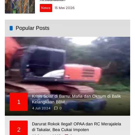
News
15 Mei 2026
Popular Posts
Krisis Solar di Barru: Mafia dan Oknum di Balik
1
Kelangkaan BBM
4 Juli 2024
0
Darurat Rokok Ilegal! OPAA dan RC Merajalela
2
di Takalar, Bea Cukai Impoten