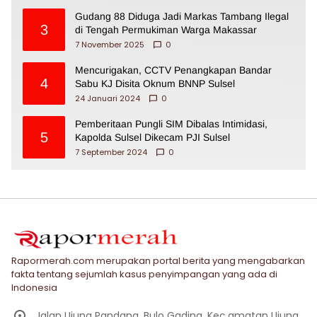
Gudang 88 Diduga Jadi Markas Tambang Ilegal
3
di Tengah Permukiman Warga Makassar
7 November 2025
0
Mencurigakan, CCTV Penangkapan Bandar
4
Sabu KJ Disita Oknum BNNP Sulsel
24 Januari 2024
0
Pemberitaan Pungli SIM Dibalas Intimidasi,
5
Kapolda Sulsel Dikecam PJI Sulsel
7 September 2024
0
Rapormerah.com merupakan portal berita yang mengabarkan
fakta tentang sejumlah kasus penyimpangan yang ada di
Indonesia
Jalan Ujung Pandang, Bulo Gading, Kec.amatan Ujung