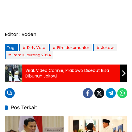
Editor : Raden
Tag:
Dirty Vote
Film dokumenter
Jokowi
Pemilu curang 2024
Viral, Video Connie, Prabowo Disebut Bisa
Dibunuh Jokowi
Pos Terkait