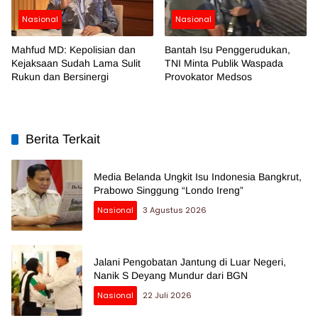
Nasional
Nasional
Mahfud MD: Kepolisian dan
Bantah Isu Penggerudukan,
Kejaksaan Sudah Lama Sulit
TNI Minta Publik Waspada
Rukun dan Bersinergi
Provokator Medsos
Berita Terkait
Media Belanda Ungkit Isu Indonesia Bangkrut,
Prabowo Singgung “Londo Ireng”
Nasional
3 Agustus 2026
Jalani Pengobatan Jantung di Luar Negeri,
Nanik S Deyang Mundur dari BGN
Nasional
22 Juli 2026