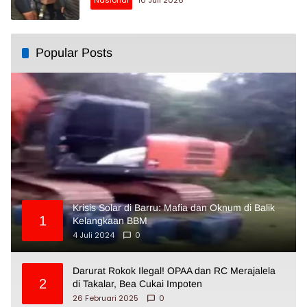
Nasional
10 Juli 2026
Popular Posts
Krisis Solar di Barru: Mafia dan Oknum di Balik
1
Kelangkaan BBM
4 Juli 2024
0
Darurat Rokok Ilegal! OPAA dan RC Merajalela
2
di Takalar, Bea Cukai Impoten
26 Februari 2025
0