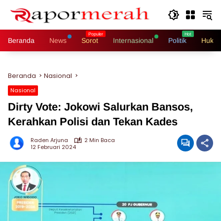
Langsung
ke
konten
Beranda
News
Sorot
Internasional
Politik
Hukri
Beranda
Nasional
Nasional
Dirty Vote: Jokowi Salurkan Bansos,
Kerahkan Polisi dan Tekan Kades
Raden Arjuna
2 Min Baca
12 Februari 2024