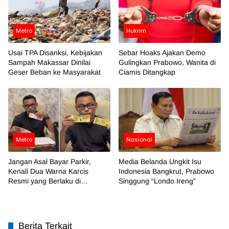
Metro
Hukrim
Usai TPA Disanksi, Kebijakan
Sebar Hoaks Ajakan Demo
Sampah Makassar Dinilai
Gulingkan Prabowo, Wanita di
Geser Beban ke Masyarakat
Ciamis Ditangkap
Metro
Nasional
Jangan Asal Bayar Parkir,
Media Belanda Ungkit Isu
Kenali Dua Warna Karcis
Indonesia Bangkrut, Prabowo
Resmi yang Berlaku di
Singgung “Londo Ireng”
Makassar
Berita Terkait