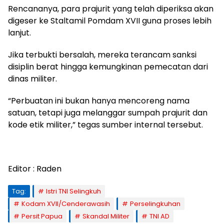
Rencananya, para prajurit yang telah diperiksa akan
digeser ke Staltamil Pomdam XVII guna proses lebih
lanjut.
Jika terbukti bersalah, mereka terancam sanksi
disiplin berat hingga kemungkinan pemecatan dari
dinas militer.
“Perbuatan ini bukan hanya mencoreng nama
satuan, tetapi juga melanggar sumpah prajurit dan
kode etik militer,” tegas sumber internal tersebut.
Editor : Raden
Tag:
Istri TNI Selingkuh
Kodam XVII/Cenderawasih
Perselingkuhan
Persit Papua
Skandal Militer
TNI AD