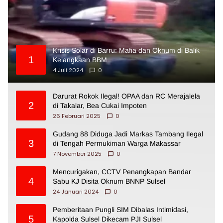
Krisis Solar di Barru: Mafia dan Oknum di Balik
1
Kelangkaan BBM
4 Juli 2024
0
Darurat Rokok Ilegal! OPAA dan RC Merajalela
2
di Takalar, Bea Cukai Impoten
26 Februari 2025
0
Gudang 88 Diduga Jadi Markas Tambang Ilegal
3
di Tengah Permukiman Warga Makassar
7 November 2025
0
Mencurigakan, CCTV Penangkapan Bandar
4
Sabu KJ Disita Oknum BNNP Sulsel
24 Januari 2024
0
Pemberitaan Pungli SIM Dibalas Intimidasi,
5
Kapolda Sulsel Dikecam PJI Sulsel