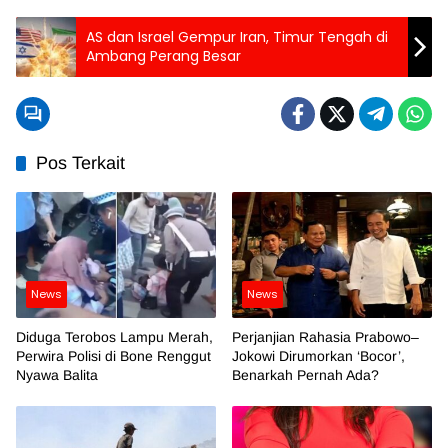
AS dan Israel Gempur Iran, Timur Tengah di
Ambang Perang Besar
Pos Terkait
News
News
Diduga Terobos Lampu Merah,
Perjanjian Rahasia Prabowo–
Perwira Polisi di Bone Renggut
Jokowi Dirumorkan ‘Bocor’,
Nyawa Balita
Benarkah Pernah Ada?