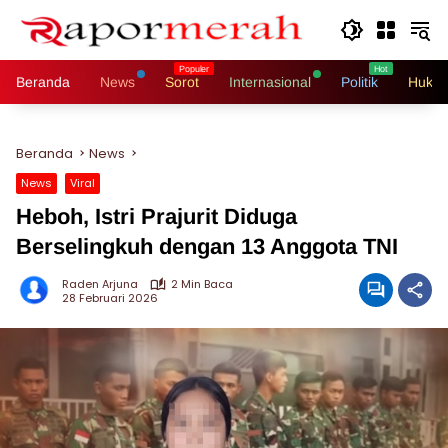
Langsung
ke
konten
Beranda
News
Sorot
Internasional
Politik
Hukri
Beranda
News
News
Viral
Heboh, Istri Prajurit Diduga
Berselingkuh dengan 13 Anggota TNI
Raden Arjuna
2 Min Baca
28 Februari 2026