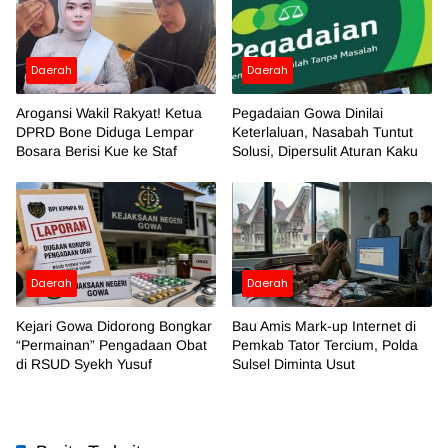
Daerah
Daerah
Arogansi Wakil Rakyat! Ketua
Pegadaian Gowa Dinilai
DPRD Bone Diduga Lempar
Keterlaluan, Nasabah Tuntut
Bosara Berisi Kue ke Staf
Solusi, Dipersulit Aturan Kaku
Daerah
Daerah
Kejari Gowa Didorong Bongkar
Bau Amis Mark-up Internet di
“Permainan” Pengadaan Obat
Pemkab Tator Tercium, Polda
di RSUD Syekh Yusuf
Sulsel Diminta Usut