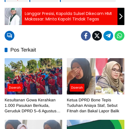
Langgar Presisi, Kapolda Sulsel Dikecam HMI
Makassar: Minta Kapolri Tindak Tegas
Pos Terkait
Daerah
Daerah
Kesultanan Gowa Kerahkan
Ketua DPRD Bone Tepis
1.000 Pasukan Berkuda,
Tuduhan Aniaya Staf, Sebut
Geruduk DPRD 5–6 Agustus
Fitnah dan Bakal Lapor Balik
2026