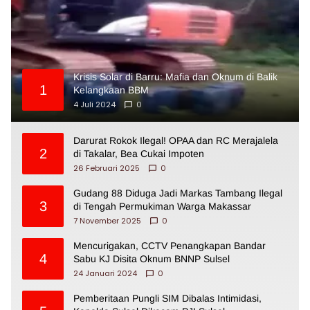
Krisis Solar di Barru: Mafia dan Oknum di Balik
1
Kelangkaan BBM
4 Juli 2024
0
Darurat Rokok Ilegal! OPAA dan RC Merajalela
2
di Takalar, Bea Cukai Impoten
26 Februari 2025
0
Gudang 88 Diduga Jadi Markas Tambang Ilegal
3
di Tengah Permukiman Warga Makassar
7 November 2025
0
Mencurigakan, CCTV Penangkapan Bandar
4
Sabu KJ Disita Oknum BNNP Sulsel
24 Januari 2024
0
Pemberitaan Pungli SIM Dibalas Intimidasi,