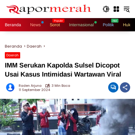
Langsung
ke
konten
Beranda
News
Sorot
Internasional
Politik
Hukri
Beranda
Daerah
Daerah
IMM Serukan Kapolda Sulsel Dicopot
Usai Kasus Intimidasi Wartawan Viral
Raden Arjuna
3 Min Baca
11 September 2024