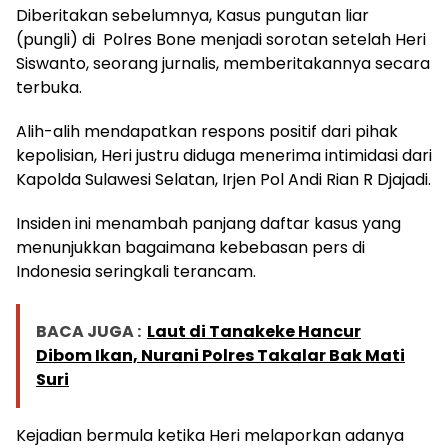
Diberitakan sebelumnya, Kasus pungutan liar
(pungli) di Polres Bone menjadi sorotan setelah Heri
Siswanto, seorang jurnalis, memberitakannya secara
terbuka.
Alih-alih mendapatkan respons positif dari pihak
kepolisian, Heri justru diduga menerima intimidasi dari
Kapolda Sulawesi Selatan, Irjen Pol Andi Rian R Djajadi.
Insiden ini menambah panjang daftar kasus yang
menunjukkan bagaimana kebebasan pers di
Indonesia seringkali terancam.
BACA JUGA :
Laut di Tanakeke Hancur
Dibom Ikan, Nurani Polres Takalar Bak Mati
Suri
Kejadian bermula ketika Heri melaporkan adanya