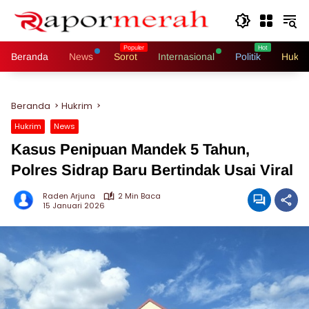
Langsung
ke
konten
Beranda
News
Sorot
Internasional
Politik
Hukri
Beranda
Hukrim
Hukrim
News
Kasus Penipuan Mandek 5 Tahun,
Polres Sidrap Baru Bertindak Usai Viral
Raden Arjuna
2 Min Baca
15 Januari 2026