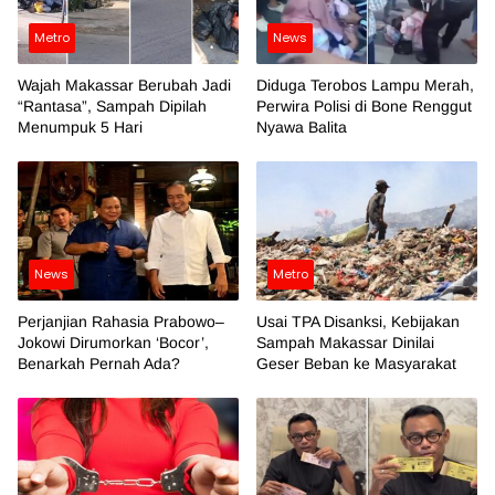
Metro
News
Wajah Makassar Berubah Jadi
Diduga Terobos Lampu Merah,
“Rantasa”, Sampah Dipilah
Perwira Polisi di Bone Renggut
Menumpuk 5 Hari
Nyawa Balita
News
Metro
Perjanjian Rahasia Prabowo–
Usai TPA Disanksi, Kebijakan
Jokowi Dirumorkan ‘Bocor’,
Sampah Makassar Dinilai
Benarkah Pernah Ada?
Geser Beban ke Masyarakat