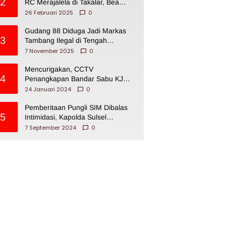
2
RC Merajalela di Takalar, Bea
Cukai Impoten
26 Februari 2025
0
Gudang 88 Diduga Jadi Markas
3
Tambang Ilegal di Tengah
Permukiman Warga Makassar
7 November 2025
0
Mencurigakan, CCTV
4
Penangkapan Bandar Sabu KJ
Disita Oknum BNNP Sulsel
24 Januari 2024
0
Pemberitaan Pungli SIM Dibalas
5
Intimidasi, Kapolda Sulsel
Dikecam PJI Sulsel
7 September 2024
0