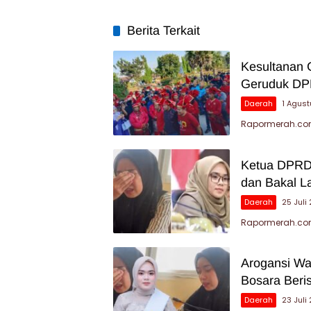
Berita Terkait
Kesultanan 
Geruduk DP
Daerah
1 Agus
Rapormerah.co
Ketua DPRD 
dan Bakal La
Daerah
25 Juli
Rapormerah.com 
Arogansi Wa
Bosara Beris
Daerah
23 Juli