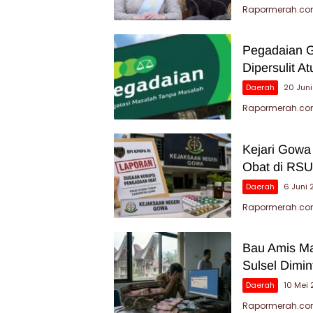
Rapormerah.com
Pegadaian Go
Dipersulit A
Daerah
20 Jun
Rapormerah.com
Kejari Gowa
Obat di RSU
Daerah
6 Juni
Rapormerah.com
Bau Amis Ma
Sulsel Dimin
Daerah
10 Mei
Rapormerah.com 