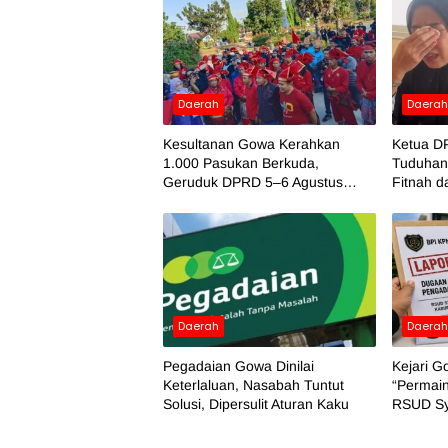
Daerah
Daera
Kesultanan Gowa Kerahkan
Ketua D
1.000 Pasukan Berkuda,
Tuduhan 
Geruduk DPRD 5–6 Agustus
Fitnah d
2026
Daerah
Daera
Pegadaian Gowa Dinilai
Kejari 
Keterlaluan, Nasabah Tuntut
“Permai
Solusi, Dipersulit Aturan Kaku
RSUD Sy