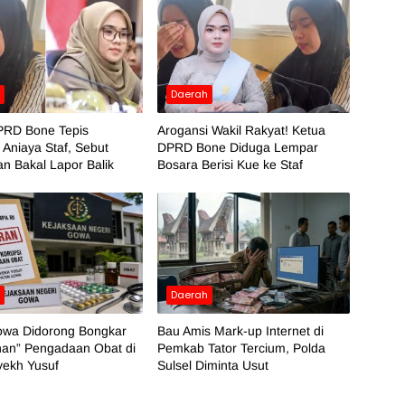
h
Daerah
PRD Bone Tepis
Arogansi Wakil Rakyat! Ketua
Aniaya Staf, Sebut
DPRD Bone Diduga Lempar
an Bakal Lapor Balik
Bosara Berisi Kue ke Staf
h
Daerah
Gowa Didorong Bongkar
Bau Amis Mark-up Internet di
nan” Pengadaan Obat di
Pemkab Tator Tercium, Polda
ekh Yusuf
Sulsel Diminta Usut