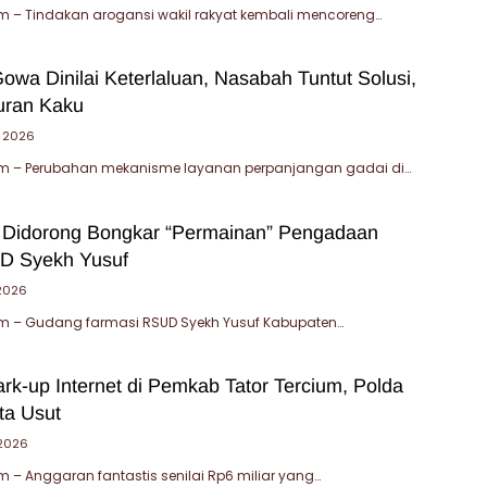
 – Tindakan arogansi wakil rakyat kembali mencoreng…
wa Dinilai Keterlaluan, Nasabah Tuntut Solusi,
turan Kaku
i 2026
 – Perubahan mekanisme layanan perpanjangan gadai di…
 Didorong Bongkar “Permainan” Pengadaan
D Syekh Yusuf
 2026
 – Gudang farmasi RSUD Syekh Yusuf Kabupaten…
rk-up Internet di Pemkab Tator Tercium, Polda
ta Usut
 2026
– Anggaran fantastis senilai Rp6 miliar yang…