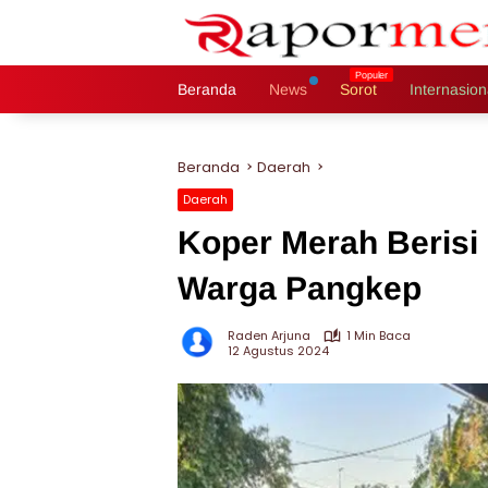
Langsung
ke
konten
Beranda
News
Sorot
Internasion
Beranda
Daerah
Daerah
Koper Merah Berisi
Warga Pangkep
Raden Arjuna
1 Min Baca
12 Agustus 2024