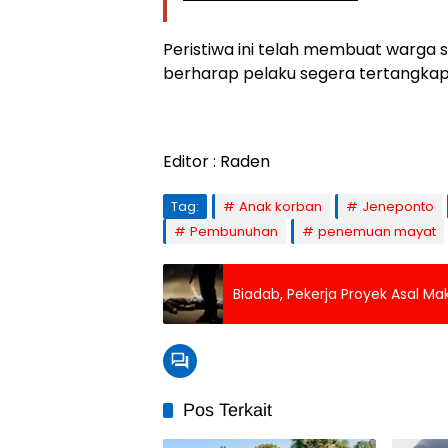
Peristiwa ini telah membuat warga 
berharap pelaku segera tertangkap 
Editor : Raden
Tag:
Anak korban
Jeneponto
Pembunuhan
penemuan mayat
Biadab, Pekerja Proyek Asal M
Pos Terkait