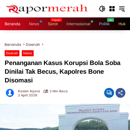
Langsung
ke
konten
Beranda
News
Sorot
Internasional
Politik
Hukri
Beranda
Daerah
Daerah
News
Penanganan Kasus Korupsi Bola Soba
Dinilai Tak Becus, Kapolres Bone
Disomasi
Raden Arjuna
2 Min Baca
2 April 2026