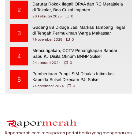
Darurat Rokok Ilegal! OPAA dan RC Merajalela
2
di Takalar, Bea Cukai Impoten
26 Februari 2025
0
Gudang 88 Diduga Jadi Markas Tambang Ilegal
3
di Tengah Permukiman Warga Makassar
7 November 2025
0
Mencurigakan, CCTV Penangkapan Bandar
4
Sabu KJ Disita Oknum BNNP Sulsel
24 Januari 2024
0
Pemberitaan Pungli SIM Dibalas Intimidasi,
5
Kapolda Sulsel Dikecam PJI Sulsel
7 September 2024
0
Rapormerah.com merupakan portal berita yang mengabarkan