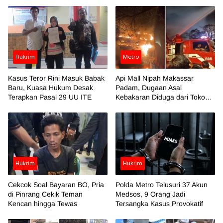
Hukrim
Metro
Kasus Teror Rini Masuk Babak
Api Mall Nipah Makassar
Baru, Kuasa Hukum Desak
Padam, Dugaan Asal
Terapkan Pasal 29 UU ITE
Kebakaran Diduga dari Toko
Azko
Hukrim
Hukrim
Cekcok Soal Bayaran BO, Pria
Polda Metro Telusuri 37 Akun
di Pinrang Cekik Teman
Medsos, 9 Orang Jadi
Kencan hingga Tewas
Tersangka Kasus Provokatif