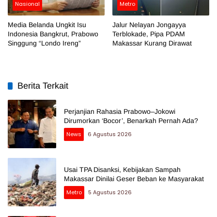
Nasional
Metro
Media Belanda Ungkit Isu
Jalur Nelayan Jongayya
Indonesia Bangkrut, Prabowo
Terblokade, Pipa PDAM
Singgung “Londo Ireng”
Makassar Kurang Dirawat
Berita Terkait
Perjanjian Rahasia Prabowo–Jokowi
Dirumorkan ‘Bocor’, Benarkah Pernah Ada?
News
6 Agustus 2026
Usai TPA Disanksi, Kebijakan Sampah
Makassar Dinilai Geser Beban ke Masyarakat
Metro
5 Agustus 2026