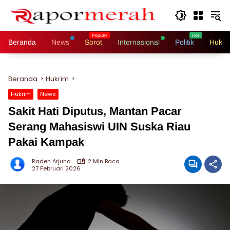
Langsung
ke
konten
Beranda
News
Sorot
Internasional
Politik
Hukri
Beranda
Hukrim
Hukrim
News
Sakit Hati Diputus, Mantan Pacar
Serang Mahasiswi UIN Suska Riau
Pakai Kampak
Raden Arjuna
2 Min Baca
27 Februari 2026