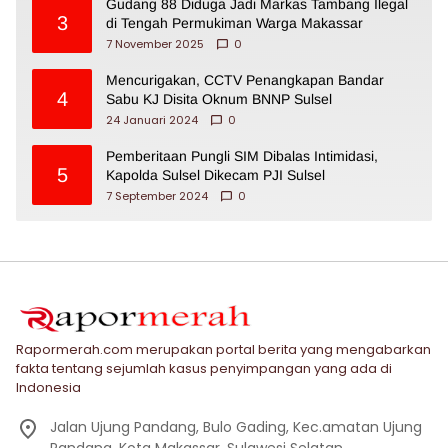
Gudang 88 Diduga Jadi Markas Tambang Ilegal
3
di Tengah Permukiman Warga Makassar
7 November 2025
0
Mencurigakan, CCTV Penangkapan Bandar
4
Sabu KJ Disita Oknum BNNP Sulsel
24 Januari 2024
0
Pemberitaan Pungli SIM Dibalas Intimidasi,
5
Kapolda Sulsel Dikecam PJI Sulsel
7 September 2024
0
Rapormerah.com merupakan portal berita yang mengabarkan
fakta tentang sejumlah kasus penyimpangan yang ada di
Indonesia
Jalan Ujung Pandang, Bulo Gading, Kec.amatan Ujung
Pandang, Kota Makassar, Sulawesi Selatan