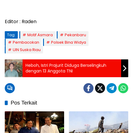
Editor : Raden
Tag:
Motif Asmara
Pekanbaru
Pembacokan
Polsek Bina Widya
UIN Suska Riau
Heboh, Istri Prajurit Diduga Berselingkuh
dengan 13 Anggota TNI
Pos Terkait