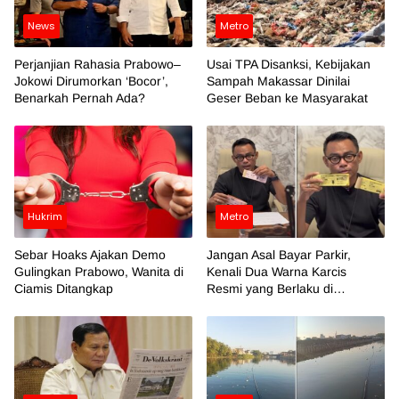
News
Metro
Perjanjian Rahasia Prabowo–
Usai TPA Disanksi, Kebijakan
Jokowi Dirumorkan ‘Bocor’,
Sampah Makassar Dinilai
Benarkah Pernah Ada?
Geser Beban ke Masyarakat
Hukrim
Metro
Sebar Hoaks Ajakan Demo
Jangan Asal Bayar Parkir,
Gulingkan Prabowo, Wanita di
Kenali Dua Warna Karcis
Ciamis Ditangkap
Resmi yang Berlaku di
Makassar