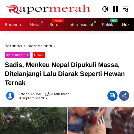
Langsung
ke
konten
Beranda
News
Sorot
Internasional
Politik
Hukri
Beranda
Internasional
Internasional
News
Sadis, Menkeu Nepal Dipukuli Massa,
Ditelanjangi Lalu Diarak Seperti Hewan
Ternak
Raden Arjuna
3 Min Baca
11 September 2025