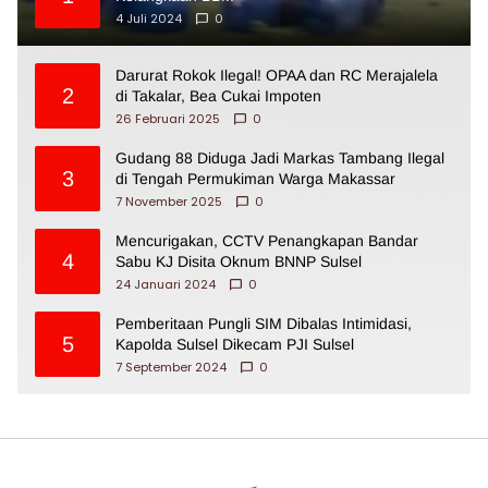
4 Juli 2024
0
Darurat Rokok Ilegal! OPAA dan RC Merajalela
2
di Takalar, Bea Cukai Impoten
26 Februari 2025
0
Gudang 88 Diduga Jadi Markas Tambang Ilegal
3
di Tengah Permukiman Warga Makassar
7 November 2025
0
Mencurigakan, CCTV Penangkapan Bandar
4
Sabu KJ Disita Oknum BNNP Sulsel
24 Januari 2024
0
Pemberitaan Pungli SIM Dibalas Intimidasi,
5
Kapolda Sulsel Dikecam PJI Sulsel
7 September 2024
0