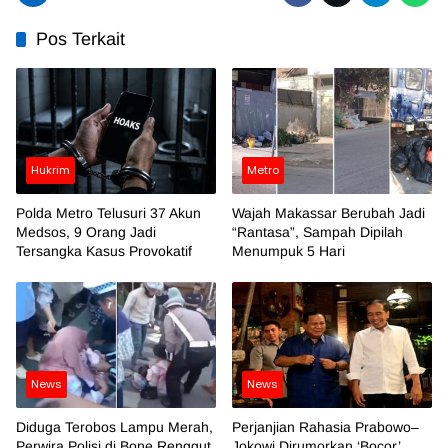
Pos Terkait
Hukrim
Metro
Polda Metro Telusuri 37 Akun
Wajah Makassar Berubah Jadi
Medsos, 9 Orang Jadi
“Rantasa”, Sampah Dipilah
Tersangka Kasus Provokatif
Menumpuk 5 Hari
News
News
Diduga Terobos Lampu Merah,
Perjanjian Rahasia Prabowo–
Perwira Polisi di Bone Renggut
Jokowi Dirumorkan ‘Bocor’,