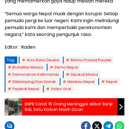
yang memamerkan gaya hidup mewah mereka.
“Semua warga Nepal muak dengan korupsi. Setiap
pemuda pergi ke luar negeri. Kami ingin melindungi
pemuda kami dan memperbaiki perekonomian
negara,” kata seorang pengunjuk rasa.
Editor : Raden
Tag:
Arzu Rana Deuba
Bishnu Prasad Paudel
Brutalitas Massa
Demo Nepal
Demonstrasi Kathmandu
Dipukuli Massa
Ditelanjangi Dan Diarak
Menkeu Nepal
Nepal
Pejabat Nepal
Video Viral
BNPB Catat 16 Orang Meninggal akibat Banjir
Bali, Satu Korban Masih Dicari